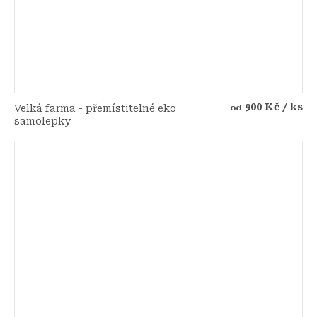
900 Kč
/ ks
Velká farma - přemístitelné eko
od
samolepky