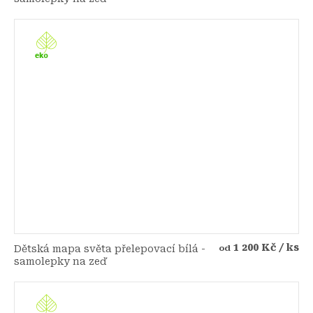
1 200 Kč
/ ks
Dětská mapa světa přelepovací bílá -
od
samolepky na zeď