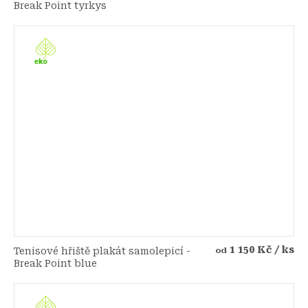
Break Point tyrkys
1 150 Kč
/ ks
Tenisové hřiště plakát samolepicí -
od
Break Point blue