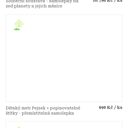
790 Kč
/ ks
Sluneční soustava - samolepky na
od
zeď planety a jejich měsíce
690 Kč
/ ks
Dětský metr Pejsek + popisovatelné
štítky - přemístitelná samolepka