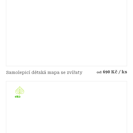
690 Kč
/ ks
Samolepicí dětská mapa se zvířaty
od