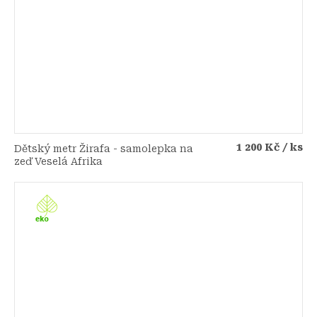
1 200 Kč
/ ks
Dětský metr Žirafa - samolepka na
zeď Veselá Afrika