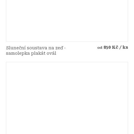
850 Kč
/ ks
Sluneční soustava na zeď -
od
samolepka plakát ovál