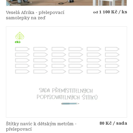
1 100 Kč
/ ks
Veselá Afrika - přelepovací
od
samolepky na zeď
80 Kč
/ sada
Štítky navíc k dětským metrům -
přelepovací