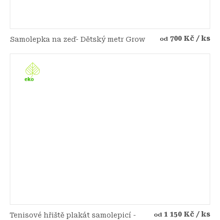
700 Kč
/ ks
Samolepka na zeď- Dětský metr Grow
od
1 150 Kč
/ ks
Tenisové hřiště plakát samolepicí -
od