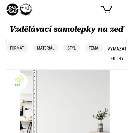
Přejít
PŘIHLÁSIT SE
NÁKUPNÍ
na
obsah
KOŠÍK
Vzdělávací samolepky na zeď
Ř
a
FORMÁT
MATERIÁL
STYL
TÉMA
VYMAZAT
z
FILTRY
e
n
V
í
ý
p
p
r
i
o
s
d
p
u
r
k
o
t
d
ů
u