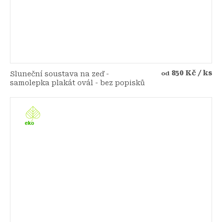
850 Kč
/ ks
Sluneční soustava na zeď -
od
samolepka plakát ovál - bez popisků