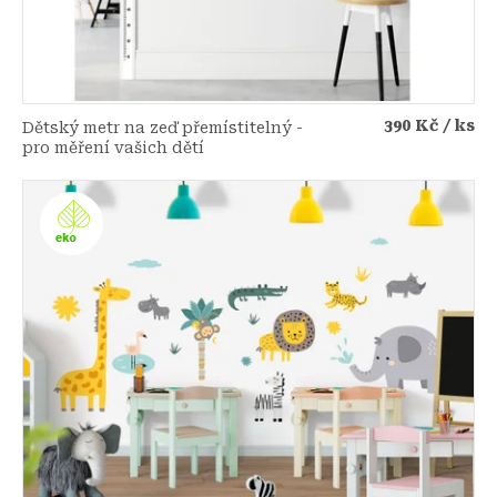
k
t
ů
390 Kč
/ ks
Dětský metr na zeď přemístitelný -
pro měření vašich dětí