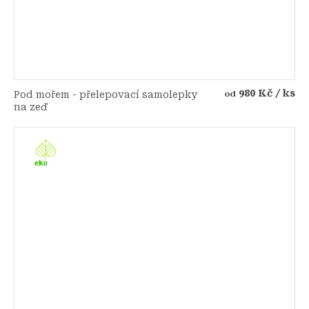
980 Kč
/ ks
Pod mořem - přelepovací samolepky
od
na zeď