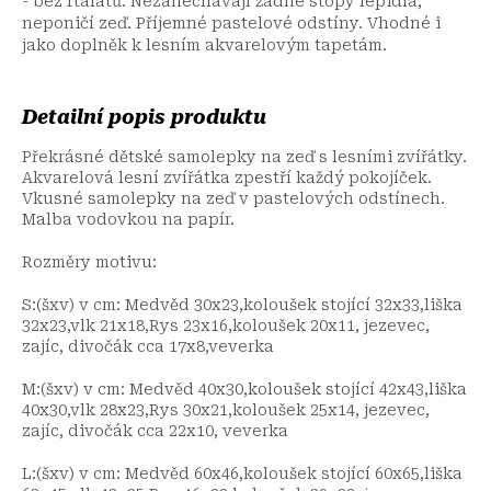
- bez ftalátů. Nezanechávají žádné stopy lepidla,
neponičí zeď. Příjemné pastelové odstíny. Vhodné i
jako doplněk k lesním akvarelovým tapetám.
Detailní popis produktu
Překrásné dětské samolepky na zeď s lesními zvířátky.
Akvarelová lesní zvířátka zpestří každý pokojíček.
Vkusné samolepky na zeď v pastelových odstínech.
Malba vodovkou na papír.
Rozměry motivu:
S:(šxv) v cm: Medvěd 30x23,koloušek stojící 32x33,liška
32x23,vlk 21x18,Rys 23x16,koloušek 20x11, jezevec,
zajíc, divočák cca 17x8,veverka
M:(šxv) v cm: Medvěd 40x30,koloušek stojící 42x43,liška
40x30,vlk 28x23,Rys 30x21,koloušek 25x14, jezevec,
zajíc, divočák cca 22x10, veverka
L:(šxv) v cm: Medvěd 60x46,koloušek stojící 60x65,liška