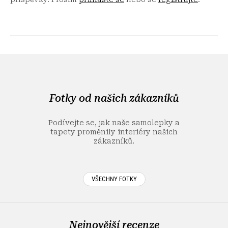
Z
á
p
a
Fotky od našich zákazníků
t
í
Podívejte se, jak naše samolepky a
tapety proměnily interiéry našich
zákazníků.
VŠECHNY FOTKY
Nejnovější recenze