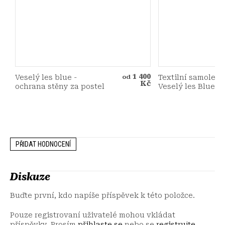
1 400
Veselý les blue -
Textilní samolep
od
Kč
ochrana stěny za postel
Veselý les Blue
PŘIDAT HODNOCENÍ
Diskuze
Buďte první, kdo napíše příspěvek k této položce.
Pouze registrovaní uživatelé mohou vkládat
příspěvky. Prosím
přihlaste se
nebo se
registrujte
.