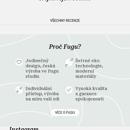
VŠECHNY RECENZE
Proč Fugu?
Jedinečný
Šetrné eko
design, česká
technologie,
výroba ve Fugu
moderní
studiu
materiály
Individuální
Vysoká kvalita
přístup, výroba
a garance
na míru vaší zdi
spokojenosti
VÍCE O FUGU
Instagram