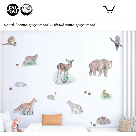
Přejít
PŘIHLÁSIT SE
NÁKUPNÍ
na
obsah
KOŠÍK
Domů
Samolepky na zeď
Dětské samolepky na zeď