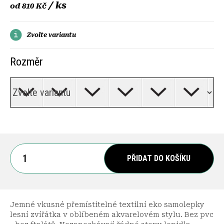
/ ks
od
810 Kč
Zvolte variantu
Rozměr
PŘIDAT DO KOŠÍKU
Jemné vkusné přemístitelné textilní eko samolepky
lesní zvířátka v oblíbeném akvarelovém stylu. Bez pvc