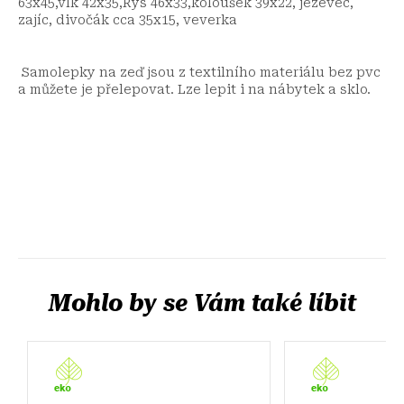
63x45,vlk 42x35,Rys 46x33,koloušek 39x22, jezevec,
zajíc, divočák cca 35x15, veverka
Samolepky na zeď jsou z textilního materiálu bez pvc
a můžete je přelepovat. Lze lepit i na nábytek a sklo.