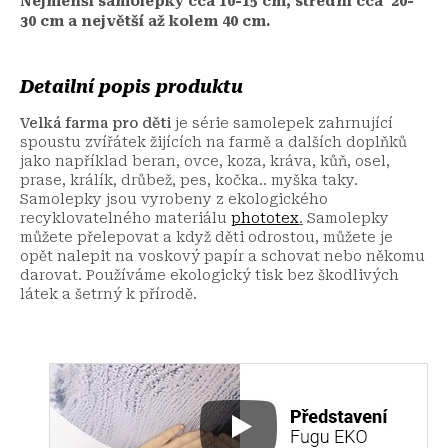
Nejmenší samolepky cca 10-15 cm, střední cca 20-
30 cm a největší až kolem 40 cm.
Detailní popis produktu
Velká farma pro děti
je série samolepek zahrnující
spoustu zvířátek žijících na farmě a dalších doplňků
jako například beran, ovce, koza, kráva, kůň, osel,
prase, králík, drůbež, pes, kočka.. myška taky.
Samolepky jsou vyrobeny z ekologického
recyklovatelného materiálu
phototex
.
Samolepky
můžete přelepovat a když děti odrostou, můžete je
opět nalepit na voskový papír a schovat nebo někomu
darovat. Používáme ekologický tisk bez škodlivých
látek a šetrný k přírodě.