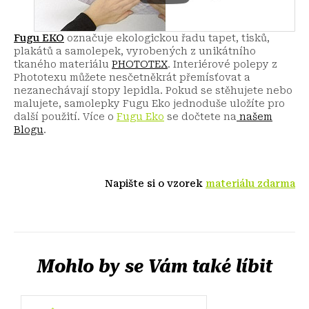
Fugu EKO
označuje ekologickou řadu tapet, tisků,
plakátů a samolepek, vyrobených z unikátního
tkaného materiálu
PHOTOTEX
. Interiérové polepy z
Phototexu můžete nesčetněkrát přemísťovat a
nezanechávají stopy lepidla. Pokud se stěhujete nebo
malujete, samolepky Fugu Eko jednoduše uložíte pro
další použití.
Více o
Fugu Eko
se dočtete na
našem
Blogu
.
Napište si o vzorek
materiálu zdarma