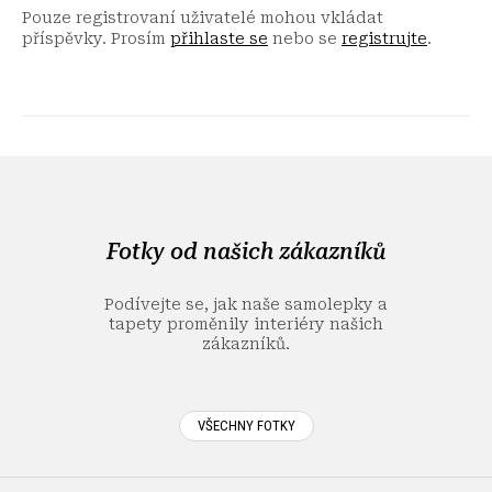
Pouze registrovaní uživatelé mohou vkládat
příspěvky. Prosím
přihlaste se
nebo se
registrujte
.
Z
á
p
a
Fotky od našich zákazníků
t
í
Podívejte se, jak naše samolepky a
tapety proměnily interiéry našich
zákazníků.
VŠECHNY FOTKY