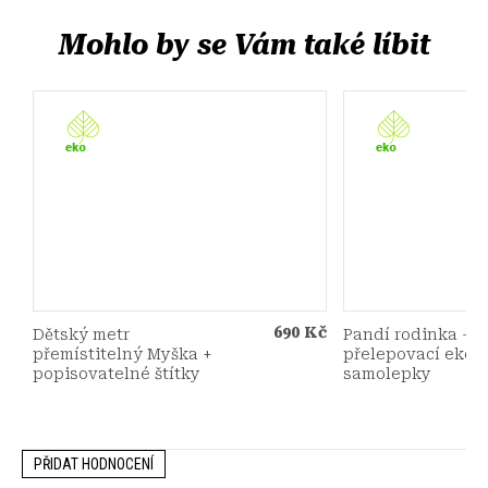
690 Kč
Dětský metr
Pandí rodinka -
přemístitelný Myška +
přelepovací eko
popisovatelné štítky
samolepky
PŘIDAT HODNOCENÍ