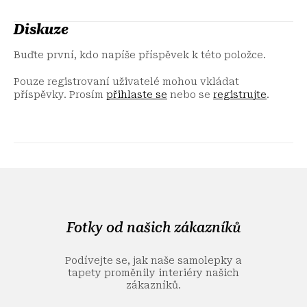
Diskuze
Buďte první, kdo napíše příspěvek k této položce.
Pouze registrovaní uživatelé mohou vkládat
příspěvky. Prosím
přihlaste se
nebo se
registrujte
.
Z
á
p
a
Fotky od našich zákazníků
t
í
Podívejte se, jak naše samolepky a
tapety proměnily interiéry našich
zákazníků.