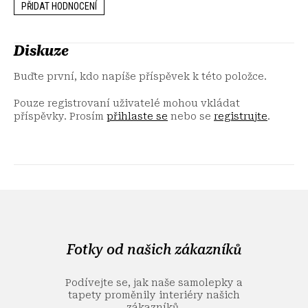
PŘIDAT HODNOCENÍ
Diskuze
Buďte první, kdo napíše příspěvek k této položce.
Pouze registrovaní uživatelé mohou vkládat
příspěvky. Prosím
přihlaste se
nebo se
registrujte
.
Z
á
p
a
Fotky od našich zákazníků
t
í
Podívejte se, jak naše samolepky a
tapety proměnily interiéry našich
zákazníků.