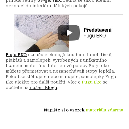
přírodě šetrný
UV-gel tisk
. Jedná se tak o ideální
dekoraci do interiéru dětských pokojů.
Fugu EKO
označuje ekologickou řadu tapet, tisků,
plakátů a samolepek, vyrobených z unikátního
tkaného materiálu. Interiérové polepy Fugu eko
můžete přemísťovat a nezanechávají stopy lepidla.
Pokud se stěhujete nebo malujete, samolepky Fugu
Eko uložíte pro další použití.
Více o
Fugu Eko
se
dočtete na
našem Blogu
.
Napište si o vzorek
materiálu zdarma