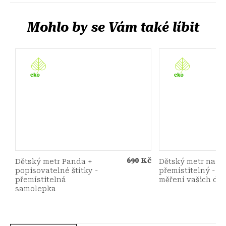
690 Kč
Dětský metr Panda +
Dětský metr na z
popisovatelné štítky -
přemístitelný - pr
přemístitelná
měření vašich dět
samolepka