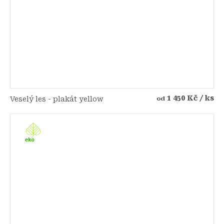
1 450 Kč
/ ks
Veselý les - plakát yellow
od