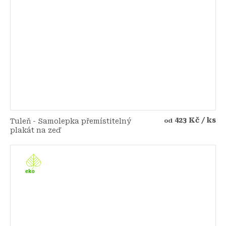
423 Kč
/ ks
Tuleň - Samolepka přemístitelný
od
plakát na zeď