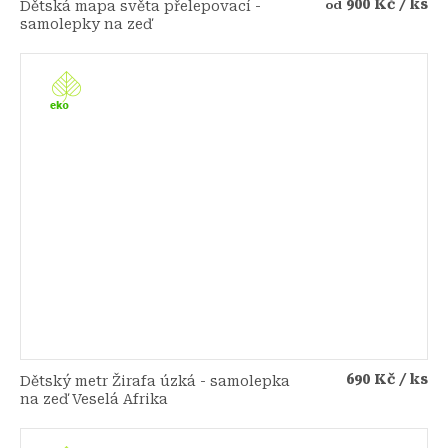
900 Kč
/ ks
Dětská mapa světa přelepovací -
od
samolepky na zeď
690 Kč
/ ks
Dětský metr Žirafa úzká - samolepka
na zeď Veselá Afrika