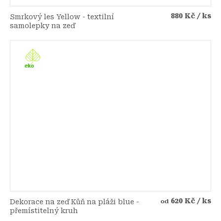
880 Kč
/ ks
Smrkový les Yellow - textilní
samolepky na zeď
620 Kč
/ ks
Dekorace na zeď Kůň na pláži blue -
od
přemístitelný kruh