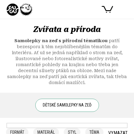
Přejít
PŘIHLÁSIT SE
NÁKUPNÍ
na
obsah
KOŠÍK
Zvířata a příroda
Samolepky na zeď s přírodní tématikou
patří
bezesporu k těm nejoblíbenějším tématům do
interiéru. Ať už se jedná například o strom na zeď,
ilustrované nebo fotorealistické motivy zvířat,
romantické pohledy na krajinu nebo třeba jen
decentní siluety ptáků na obloze. Mezi naše
samolepky na zeď patří jak exotická zvířata, tak třeba
domácí mazlíčci.
DĚTSKÉ SAMOLEPKY NA ZEĎ
Ř
a
FORMÁT
MATERIÁL
STYL
TÉMA
VYMAZAT