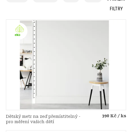
z
FILTRY
e
n
V
í
ý
p
p
r
i
o
s
d
p
u
r
k
o
t
d
ů
u
k
t
ů
390 Kč
/ ks
Dětský metr na zeď přemístitelný -
pro měření vašich dětí