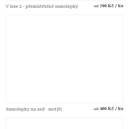
700 Kč
/ ks
V lese 2 - přemístitelné samolepky
od
400 Kč
/ ks
Samolepky na zeď - motýli
od