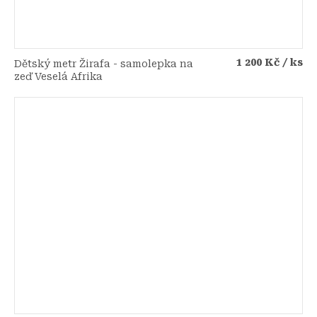
1 200 Kč
/ ks
Dětský metr Žirafa - samolepka na
zeď Veselá Afrika