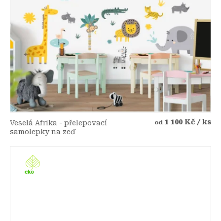
1 100 Kč
/ ks
Veselá Afrika - přelepovací
od
samolepky na zeď