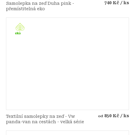
740 Kč
/ ks
Samolepka na zeď Duha pink -
přemístitelná eko
850 Kč
/ ks
Textilní samolepky na zeď - Vw
od
panda-van na cestách - velká série