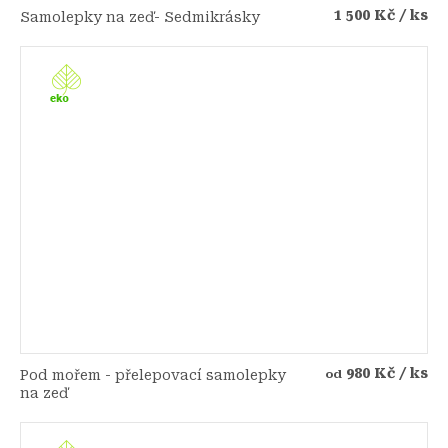
1 500 Kč
/ ks
Samolepky na zeď- Sedmikrásky
980 Kč
/ ks
Pod mořem - přelepovací samolepky
od
na zeď