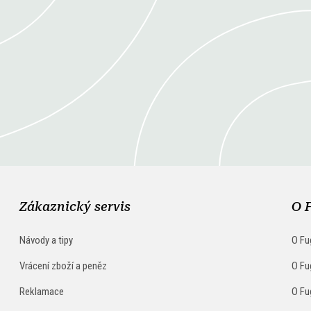
Zákaznický servis
O 
Návody a tipy
O Fu
Vrácení zboží a peněz
O Fu
Reklamace
O Fu