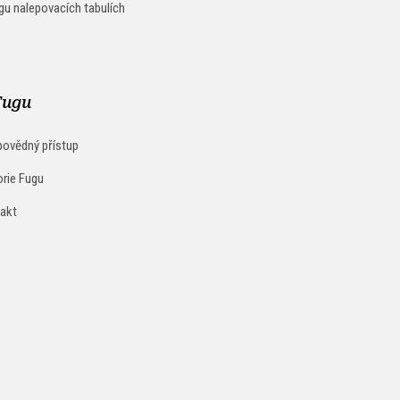
gu nalepovacích tabulích
Fugu
ovědný přístup
orie Fugu
akt