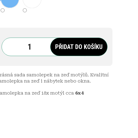
PŘIDAT DO KOŠÍKU
rásná sada samolepek na zeď motýlů. Kvalitní
amolepka na zeď i nábytek nebo okna.
amolepka na zeď 18x motýl cca
6
x
4