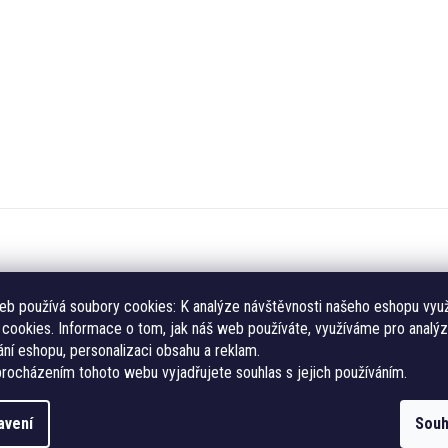
eb používá soubory cookies:
K analýze návštěvnosti našeho eshopu vyu
cookies. Informace o tom, jak náš web používáte, využíváme pro analýz
říspěvek k této položce.
ní eshopu, personalizaci obsahu a reklam.
rocházením tohoto webu vyjadřujete souhlas s jejich používáním.
telé mohou vkládat příspěvky. Prosím
přihlaste se
nebo se
avení
Souh