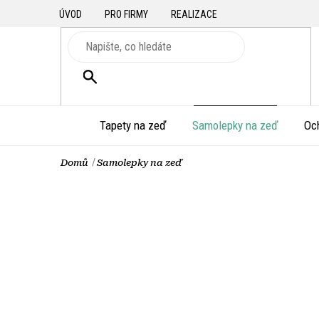
Přejít
ÚVOD
PRO FIRMY
REALIZACE
na
obsah
HLEDAT
Tapety na zeď
Samolepky na zeď
Oc
Domů
Samolepky na zeď