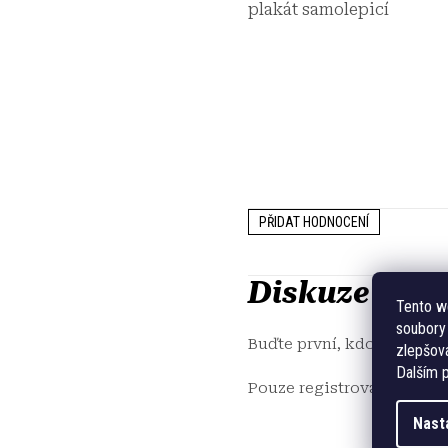
plakát samolepicí
PŘIDAT HODNOCENÍ
Diskuze
Tento w
soubory 
Buďte první, kdo napíše p
zlepšová
Dalším p
Pouze registrovaní uživa
Nast