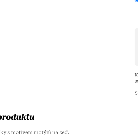
K
s
S
 produktu
pky s motivem motýlů na zeď.