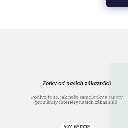
Z
á
p
a
t
í
Fotky od našich zákazníků
Podívejte se, jak naše samolepky a tapety
proměnily interiéry našich zákazníků.
VŠECHNY FOTKY