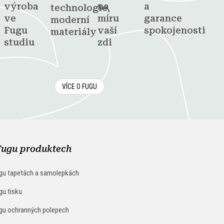
výroba
na
a
technologie,
ve
míru
garance
moderní
Fugu
vaší
spokojenosti
materiály
studiu
zdi
VÍCE O FUGU
Fugu produktech
gu tapetách a samolepkách
gu tisku
gu ochranných polepech