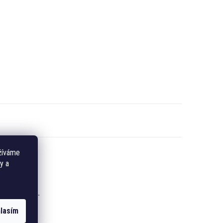
žíváme
y a
registrujte
.
lasím