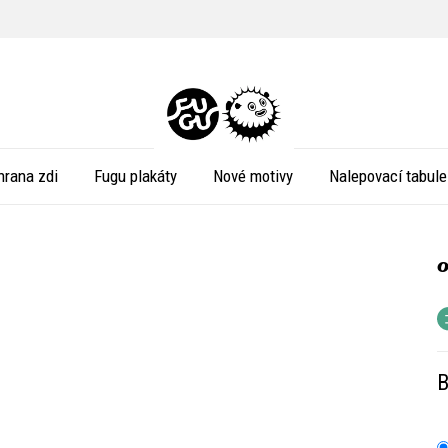
hrana zdi
Fugu plakáty
Nové motivy
Nalepovací tabule
B