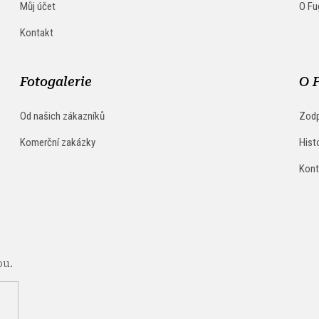
Můj účet
O Fu
Kontakt
Fotogalerie
O 
Od našich zákazníků
Zodp
Komerční zakázky
Hist
Kont
pu.