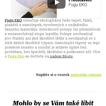
Fugu EKO
označuje ekologickou řadu tapet, tisků,
plakátů a samolepek, vyrobených z unikátního
tkaného materiálu. Interiérové polepy lze přemísťovat
a nezanechávají stopy lepidla. Polepy neobsahují
pvc-ftaláty ani jiné škodlivé látky a neodpařují se z
nich žádné škodlivé výpary. Samolepicí tapety se lepí
poměrně snadno a sundat je můžete úplně bez
problému, bez špachtlí, škrábání a poškození zdi.
Více
o
Fugu Eko
se dočtete na
našem Blogu
.
Napište si o vzorek
materiálu zdarma