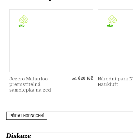
620 Kč
Jezero Maharloo -
Národní park Na
od
přemístitelná
Naukluft
samolepka na zeď
PŘIDAT HODNOCENÍ
Diskuze