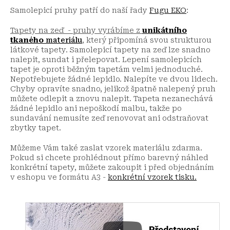
Samolepicí pruhy patří do naší řady
Fugu EKO
:
Tapety na zeď - pruhy vyrábíme z
unikátního
tkaného
materiálu
, který připomíná svou strukturou
látkové tapety. Samolepicí tapety na zeď lze snadno
nalepit, sundat i přelepovat. Lepení samolepicích
tapet je oproti běžným tapetám velmi jednoduché.
Nepotřebujete žádné lepidlo. Nalepíte ve dvou lidech.
Chyby opravíte snadno, jelikož špatně nalepený pruh
můžete odlepit a znovu nalepit. Tapeta nezanechává
žádné lepidlo ani nepoškodí malbu, takže po
sundavání nemusíte zeď renovovat ani odstraňovat
zbytky tapet.
Můžeme Vám také zaslat vzorek materiálu zdarma.
Pokud si chcete prohlédnout přímo barevný náhled
konkrétní tapety, můžete zakoupit i před objednáním
v eshopu ve formátu A3 -
konkrétní vzorek tisku.