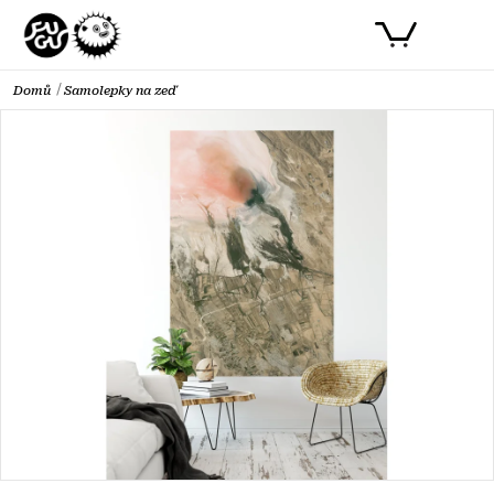
Přejít
PŘIHLÁSIT SE
NÁKUPNÍ
na
obsah
KOŠÍK
Domů
Samolepky na zeď