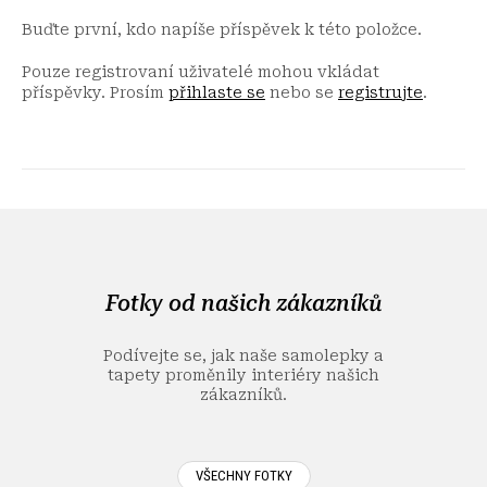
Buďte první, kdo napíše příspěvek k této položce.
Pouze registrovaní uživatelé mohou vkládat
příspěvky. Prosím
přihlaste se
nebo se
registrujte
.
Z
á
p
a
Fotky od našich zákazníků
t
í
Podívejte se, jak naše samolepky a
tapety proměnily interiéry našich
zákazníků.
VŠECHNY FOTKY