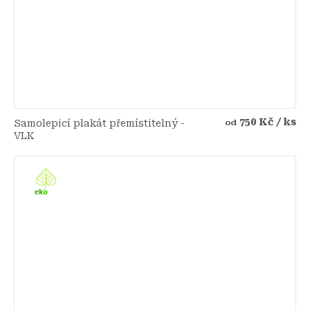
750 Kč
/ ks
Samolepicí plakát přemístitelný -
od
VLK