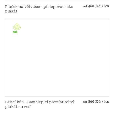
460 Kč
/ ks
Ptáček na větvičce - přelepovací eko
od
plakát
860 Kč
/ ks
Běžící kůň - Samolepicí přemístitelný
od
plakát na zeď