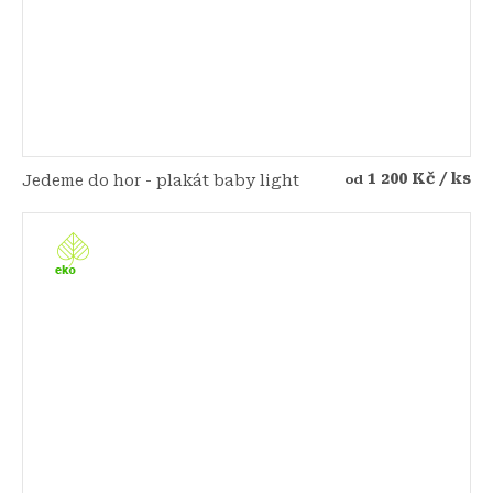
1 200 Kč
/ ks
Jedeme do hor - plakát baby light
od