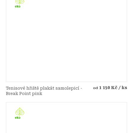
1 150 Kč
/ ks
Tenisové hřiště plakát samolepicí -
od
Break Point pink