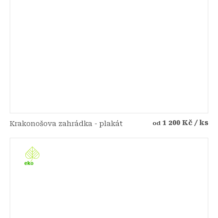
1 200 Kč
/ ks
Krakonošova zahrádka - plakát
od