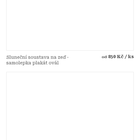
850 Kč
/ ks
Sluneční soustava na zeď -
od
samolepka plakát ovál