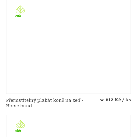
612 Kč
/ ks
Přemístitelný plakát koně na zeď -
od
Horse band