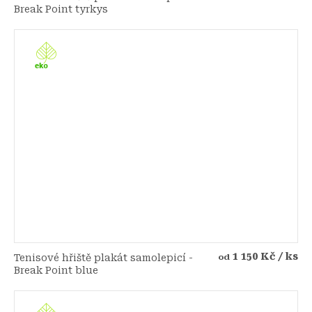
Break Point tyrkys
1 150 Kč
/ ks
Tenisové hřiště plakát samolepicí -
od
Break Point blue