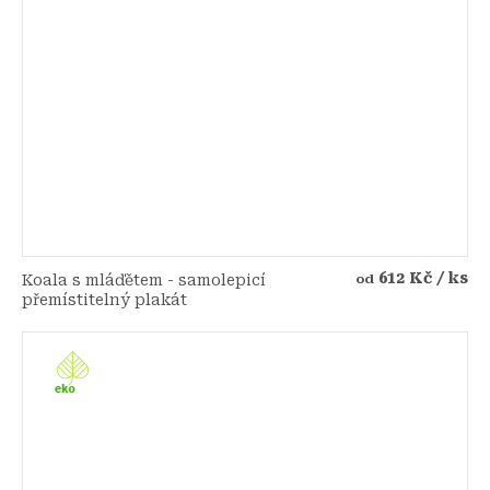
612 Kč
/ ks
Koala s mláďětem - samolepicí
od
přemístitelný plakát