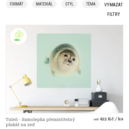
a
FORMÁT
MATERIÁL
STYL
TÉMA
VYMAZAT
z
FILTRY
e
n
V
í
ý
p
p
r
i
o
s
d
p
u
r
k
o
t
d
ů
u
k
t
ů
423 Kč
/ ks
Tuleň - Samolepka přemístitelný
od
plakát na zeď