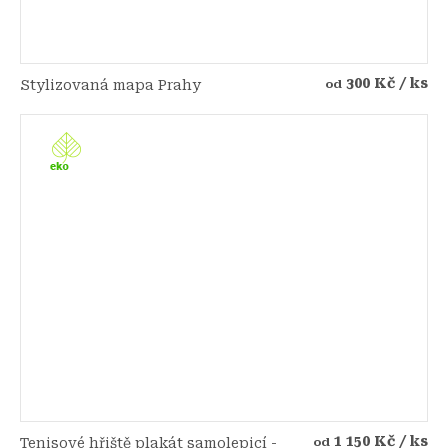
300 Kč
/ ks
Stylizovaná mapa Prahy
od
1 150 Kč
/ ks
Tenisové hřiště plakát samolepicí -
od