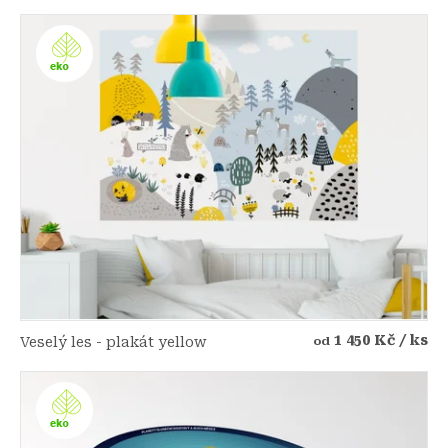
1 450 Kč
/ ks
Veselý les - plakát yellow
od