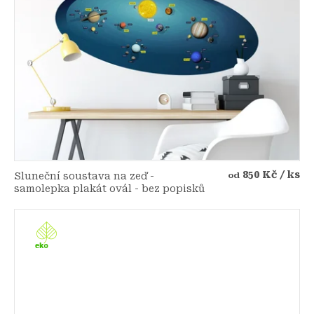
850 Kč
/ ks
Sluneční soustava na zeď -
od
samolepka plakát ovál - bez popisků