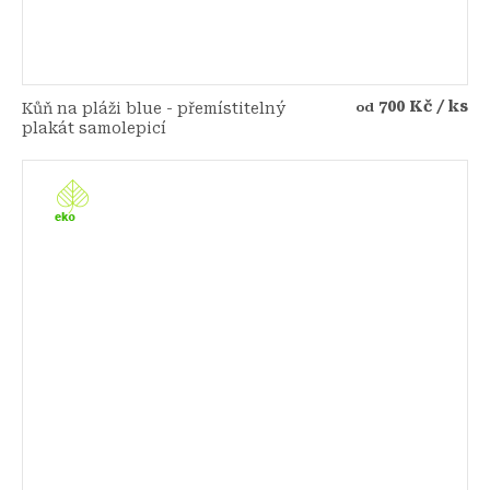
700 Kč
/ ks
Kůň na pláži blue - přemístitelný
od
plakát samolepicí