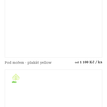
1 100 Kč
/ ks
Pod mořem - plakát yellow
od