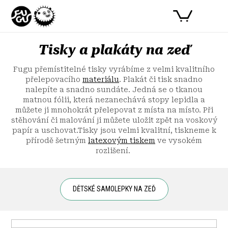
Přejít
PŘIHLÁSIT SE
NÁKUPNÍ
na
obsah
KOŠÍK
Tisky a plakáty na zeď
Fugu přemístitelné tisky vyrábíme z velmi kvalitního
přelepovacího
materiálu
. Plakát či tisk snadno
nalepíte a snadno sundáte. Jedná se o tkanou
matnou fólii, která nezanechává stopy lepidla a
můžete ji mnohokrát přelepovat z místa na místo. Při
stěhování či malování ji můžete uložit zpět na voskový
papír a uschovat.Tisky jsou velmi kvalitní, tiskneme k
přírodě šetrným
latexovým tiskem
ve vysokém
rozlišení.
DĚTSKÉ SAMOLEPKY NA ZEĎ
Ř