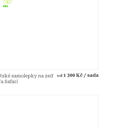
1 300 Kč
/ sada
tské samolepky na zeď
od
Na Safari