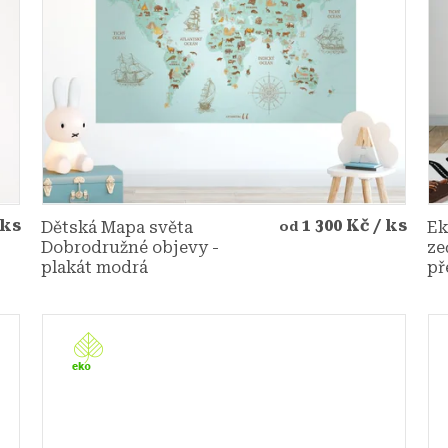
 ks
1 300 Kč
/ ks
Dětská Mapa světa
Ek
od
Dobrodružné objevy -
ze
plakát modrá
př