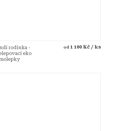
1 100 Kč
/ ks
ndí rodinka -
od
elepovací eko
molepky