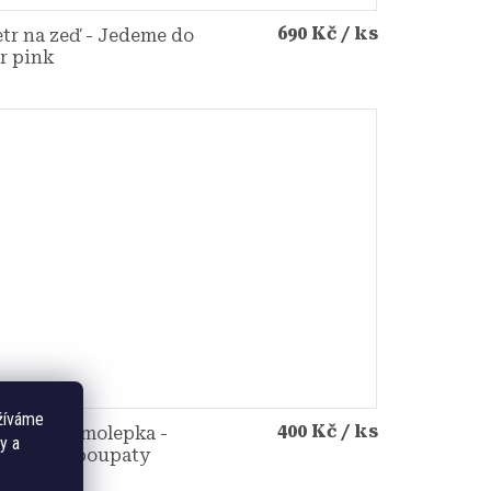
690 Kč
/ ks
tr na zeď - Jedeme do
r pink
žíváme
400 Kč
/ ks
nylová samolepka -
y a
chidei s poupaty