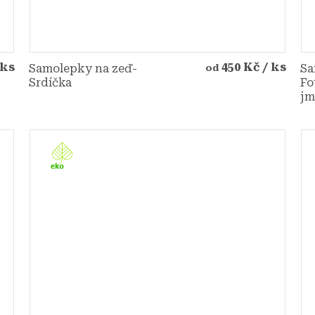
 ks
450 Kč
/ ks
Samolepky na zeď-
Sa
od
Srdíčka
Fo
j