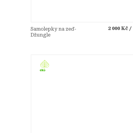
2 000 Kč
/
Samolepky na zeď-
Džungle