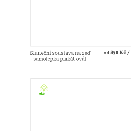
850 Kč
/
Sluneční soustava na zeď
od
- samolepka plakát ovál