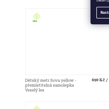
Dalším p
Nast
690 Kč
/
Dětský metr Sova yellow -
přemístitelná samolepka
Veselý les