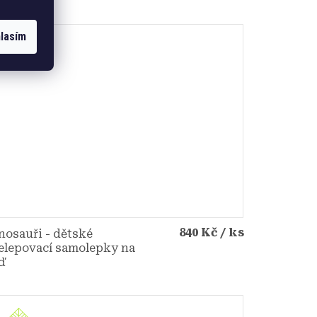
lasím
840 Kč
/ ks
nosauři - dětské
elepovací samolepky na
ď