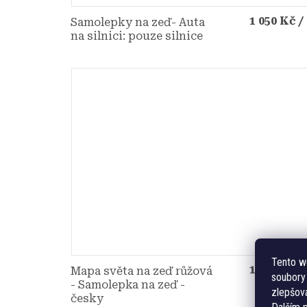
1 050 Kč
/
Samolepky na zeď- Auta
na silnici: pouze silnice
Tento w
1 790 Kč
/
Mapa světa na zeď růžová
soubory 
- Samolepka na zeď -
zlepšová
česky