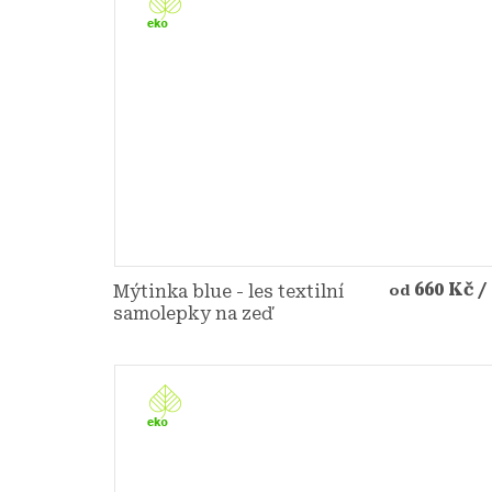
660 Kč
/
Mýtinka blue - les textilní
od
samolepky na zeď