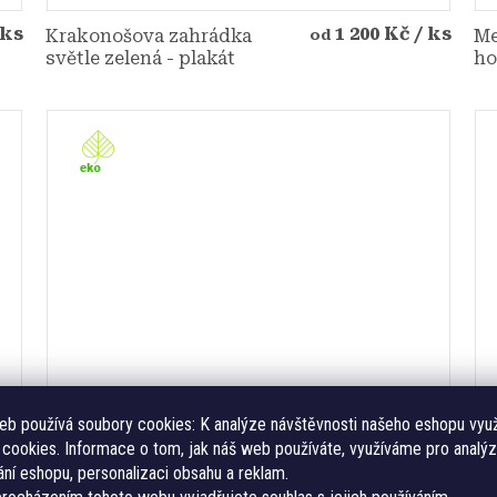
 ks
1 200 Kč
/ ks
Krakonošova zahrádka
Me
od
světle zelená - plakát
ho
eb používá soubory cookies:
K analýze návštěvnosti našeho eshopu vyu
 ks
1 100 Kč
/ ks
Pod mořem - plakát yellow
Vi
od
cookies. Informace o tom, jak náš web používáte, využíváme pro analýz
Or
ní eshopu, personalizaci obsahu a reklam.