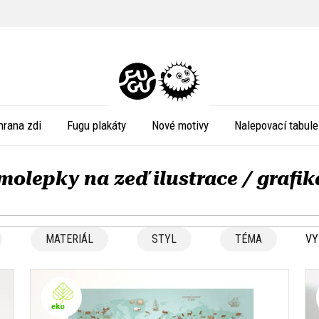
hrana zdi
Fugu plakáty
Nové motivy
Nalepovací tabule
molepky na zeď ilustrace / grafik
MATERIÁL
STYL
TÉMA
VY