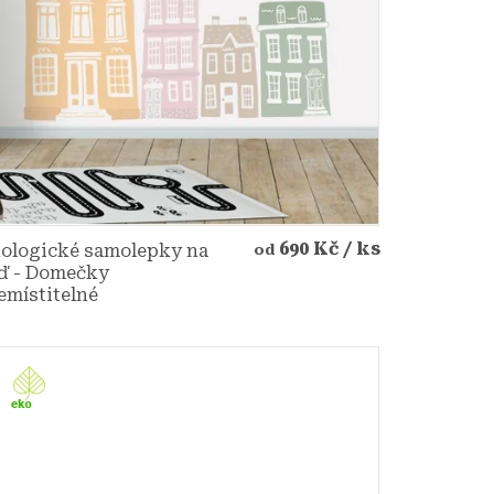
690 Kč
/ ks
ologické samolepky na
od
ď - Domečky
emístitelné