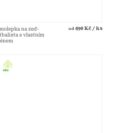
490 Kč
/ ks
molepka na zeď-
od
tbalista s vlastním
ménem