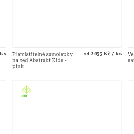
 ks
2 055 Kč
/ ks
Přemístitelné samolepky
Ve
od
na zeď Abstrakt Kids -
sa
pink