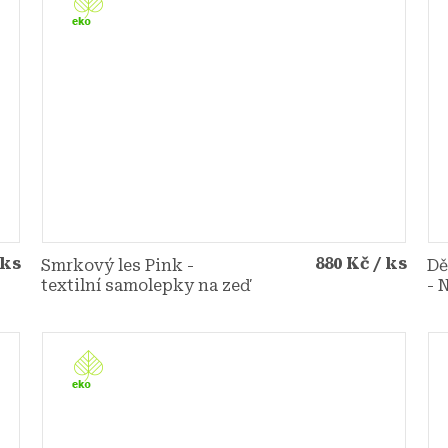
 ks
880 Kč
/ ks
Smrkový les Pink -
Dě
textilní samolepky na zeď
- 