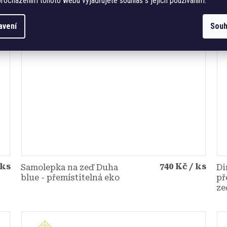
rocházením tohoto webu vyjadřujete souhlas s jejich používáním.
avení
Souh
 ks
740 Kč
/ ks
Samolepka na zeď Duha
Di
blue - přemístitelná eko
př
ze