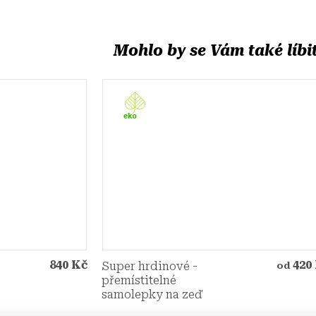
840 Kč
420
Super hrdinové -
od
přemístitelné
samolepky na zeď