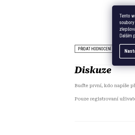
Tento w
soubory 
zlepšová
Dalším p
PŘIDAT HODNOCENÍ
Nast
Diskuze
Buďte první, kdo napíše p
Pouze registrovaní uživa