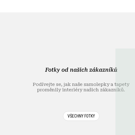
Z
á
p
a
t
í
Fotky od našich zákazníků
Podívejte se, jak naše samolepky a tapety
proměnily interiéry našich zákazníků.
VŠECHNY FOTKY