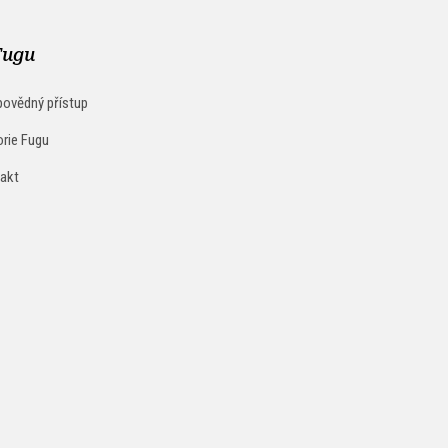
Fugu
ovědný přístup
orie Fugu
akt