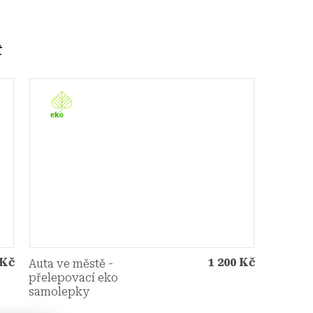
 Kč
1 200 Kč
Auta ve městě -
přelepovací eko
samolepky