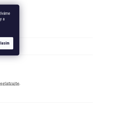
žíváme
y a
lasím
registrujte
.