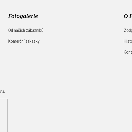
Fotogalerie
O 
Od našich zákazníků
Zodp
Komerční zakázky
Hist
Kont
pu.