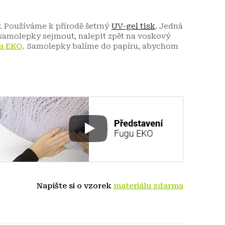
y. Používáme k přírodě šetrný
UV-gel tisk
. Jedná
e samolepky sejmout, nalepit zpět na voskový
u EKO
. Samolepky balíme do papíru, abychom
Napište si o vzorek
materiálu zdarma