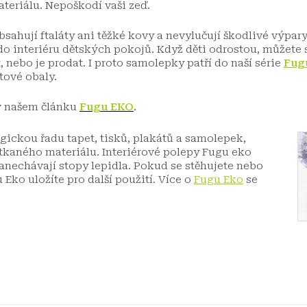
teriálu. Nepoškodí vaši zeď.
bsahují ftaláty ani těžké kovy a nevylučují škodlivé výpar
 do interiéru dětských pokojů. Když děti odrostou, můžet
 nebo je prodat. I proto samolepky patří do naší série
Fug
tové obaly.
v našem článku
Fugu EKO
.
ickou řadu tapet, tisků, plakátů a samolepek,
tkaného materiálu. Interiérové polepy Fugu eko
nechávají stopy lepidla. Pokud se stěhujete nebo
Eko uložíte pro další použití.
Více o
Fugu Eko
se