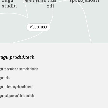
Fugu
vaší
spokojenosti
materiály
studiu
zdi
VÍCE O FUGU
Fugu produktech
gu tapetách a samolepkách
gu tisku
gu ochranných polepech
gu nalepovacích tabulích