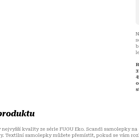
N
s
b
l
R
3
4
o
s
 produktu
 nejvyšší kvality ze série FUGU Eko. Scandi samolepky na 
hory. Textilní samolepky můžete přemístit, pokud se vám ro