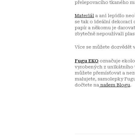
přelepovacího tkaného ma
Materiál
a ani lepidlo neo
se tak o ideální dekoraci
papír a někomu je darovat,
zbytečně nepoužívali plas
Více se můžete dozvědět 
Fugu EKO
označuje ekolog
vyrobených z unikátního 
můžete přemísťovat a neza
malujete, samolepky Fugu 
dočtete na
našem Blogu
.