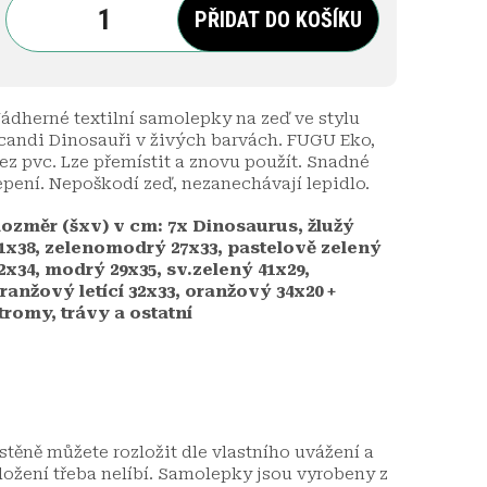
PŘIDAT DO KOŠÍKU
ádherné textilní samolepky na zeď ve stylu
candi Dinosauři v živých barvách. FUGU Eko,
ez pvc. Lze přemístit a znovu použít. Snadné
epení. Nepoškodí zeď, nezanechávají lepidlo.
ozměr (šxv) v cm: 7x Dinosaurus, žlužý
1x38, zelenomodrý 27x33, pastelově zelený
2x34, modrý 29x35, sv.zelený 41x29,
ranžový letící 32x33, oranžový 34x20 +
tromy, trávy a ostatní
stěně můžete rozložit dle vlastního uvážení a
zložení třeba nelíbí. Samolepky jsou vyrobeny z