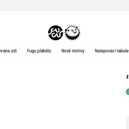
hrana zdi
Fugu plakáty
Nové motivy
Nalepovací tabule
1