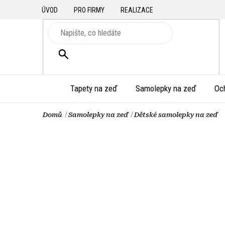
Přejít
ÚVOD
PRO FIRMY
REALIZACE
na
obsah
HLEDAT
Tapety na zeď
Samolepky na zeď
Oc
Domů
Samolepky na zeď
Dětské samolepky na zeď