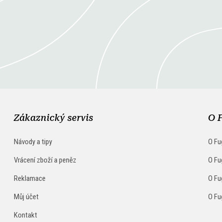
Zákaznický servis
O 
Návody a tipy
O Fu
Vrácení zboží a peněz
O Fu
Reklamace
O Fu
Můj účet
O Fu
Kontakt