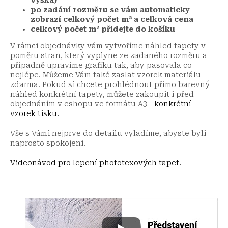
po zadání rozměru se vám automaticky
zobrazí celkový počet m² a celková cena
celkový počet m² přidejte do košíku
V rámci objednávky vám vytvoříme náhled tapety v
poměru stran, který vyplyne ze zadaného rozměru a
případně upravíme grafiku tak, aby pasovala co
nejlépe. Můžeme Vám také zaslat vzorek materiálu
zdarma. Pokud si chcete prohlédnout přímo barevný
náhled konkrétní tapety, můžete zakoupit i před
objednáním v eshopu ve formátu A3 -
konkrétní
vzorek tisku.
Vše s Vámi nejprve do detailu vyladíme, abyste byli
naprosto spokojeni.
Videonávod pro lepení phototexových tapet.