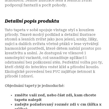
atmosféru. Jemné ilustrace lesa a lesních zvířat
podporují fantazii a pocit pohody.
Detailní popis produktu
Tato tapeta v sobě spojuje vintage styl s kouzlem
přírody. Tmavě modrý podklad a detailní ilustrace
stromů a lesních zvířat jako jsou jeleni, srnky, lišky,
zajíci a dalších zvířata včetně ptáků v lese vytvářejí
harmonické prostředí, které dětem nabízí prostor pro
kreativitu a snění. Je dostupná ve vliesové i
samolepicí variantě, což usnadňuje aplikaci i
odstranění bez poškození stěn. Perfektní volba pro ty,
kteří chtějí do interiéru vnést klid a přírodní kouzlo.
Ekologické provedení bez PVC zajišťuje šetrnost k
přírodě i zdraví.
Objednání tapety je jednoduché:
změřte vaši zeď, nebo část zdi, kam chcete
tapetu nalepit
zadejte požadovaný rozměr zdi v cm (šířka x
výška)