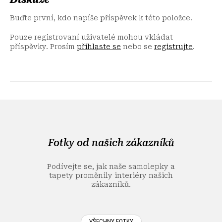
Buďte první, kdo napíše příspěvek k této položce.
Pouze registrovaní uživatelé mohou vkládat
příspěvky. Prosím
přihlaste se
nebo se
registrujte
.
Z
á
p
a
Fotky od našich zákazníků
t
í
Podívejte se, jak naše samolepky a
tapety proměnily interiéry našich
zákazníků.
VŠECHNY FOTKY