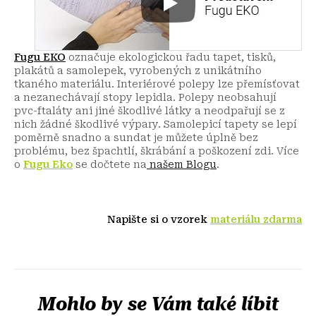
Fugu EKO
označuje ekologickou řadu tapet, tisků,
plakátů a samolepek, vyrobených z unikátního
tkaného materiálu. Interiérové polepy lze přemísťovat
a nezanechávají stopy lepidla. Polepy neobsahují
pvc-ftaláty ani jiné škodlivé látky a neodpařují se z
nich žádné škodlivé výpary. Samolepicí tapety se lepí
poměrně snadno a sundat je můžete úplně bez
problému, bez špachtlí, škrábání a poškození zdi.
Více
o
Fugu Eko
se dočtete na
našem Blogu
.
Napište si o vzorek
materiálu zdarma