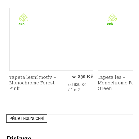
830 Kč
Tapeta lesní motiv –
Tapeta les –
od
Monochrome Forest
Monochrome Fore
Měrná
od 830 Kč
Pink
Green
cena:
/ 1 m2
PŘIDAT HODNOCENÍ
Diskuze