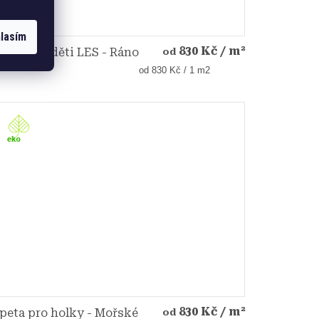
lasím
830 Kč
/ m²
peta pro děti LES - Ráno
od
liškou
Měrná
od 830 Kč / 1 m2
cena:
830 Kč
/ m²
peta pro holky - Mořské
od