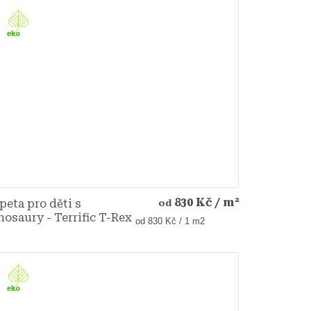
830 Kč
/ m²
peta pro děti s
od
nosaury - Terrific T-Rex
Měrná
od 830 Kč / 1 m2
cena: