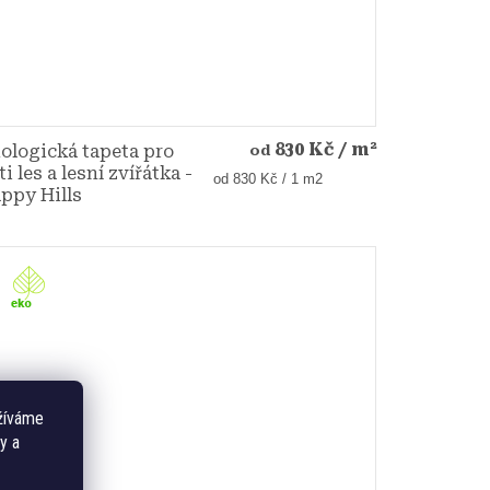
830 Kč
/ m²
ologická tapeta pro
od
ti les a lesní zvířátka -
Měrná
od 830 Kč / 1 m2
ppy Hills
cena:
žíváme
y a