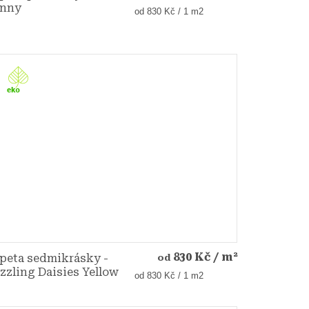
nny
Měrná
od 830 Kč / 1 m2
cena:
830 Kč
/ m²
peta sedmikrásky -
od
zzling Daisies Yellow
Měrná
od 830 Kč / 1 m2
cena: