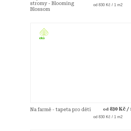
stromy - Blooming
Měrná
od 830 Kč / 1 m2
Blossom
cena:
830 Kč
/
Na farmě - tapeta pro děti
od
Měrná
od 830 Kč / 1 m2
cena: