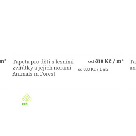
 m²
830 Kč
/ m²
Tapeta pro děti s lesními
Ta
od
zvířátky a jejich norami -
an
Měrná
od 830 Kč / 1 m2
Animals in Forest
cena: