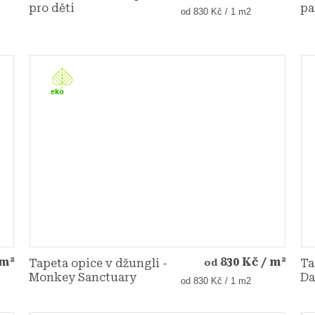
pro děti
pa
Měrná
od 830 Kč / 1 m2
cena:
 m²
830 Kč
/ m²
Tapeta opice v džungli -
Ta
od
Monkey Sanctuary
Da
Měrná
od 830 Kč / 1 m2
cena: