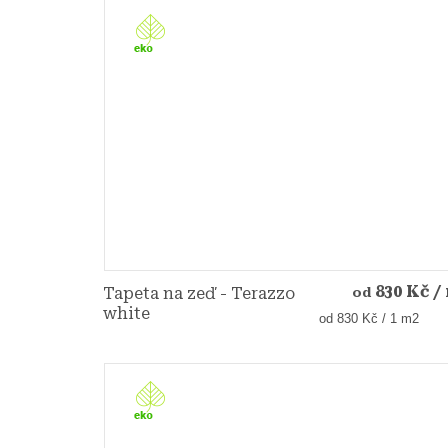
830 Kč
/
Tapeta na zeď - Terazzo
od
white
Měrná
od 830 Kč / 1 m2
cena: