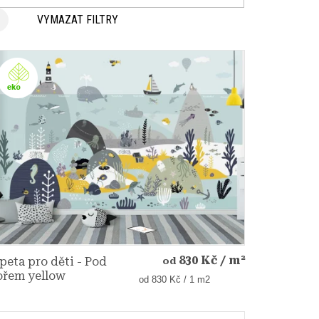
VYMAZAT FILTRY
830 Kč
/ m²
peta pro děti - Pod
od
řem yellow
Měrná
od 830 Kč / 1 m2
cena: