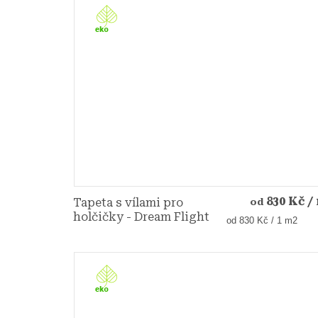
830 Kč
/
Tapeta s vílami pro
od
holčičky - Dream Flight
Měrná
od 830 Kč / 1 m2
cena: