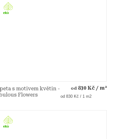
830 Kč
/ m²
peta s motivem květin -
od
bulous Flowers
Měrná
od 830 Kč / 1 m2
cena: