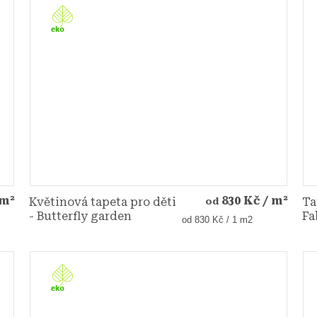
 m²
830 Kč
/ m²
Květinová tapeta pro děti
Ta
od
- Butterfly garden
Fa
Měrná
od 830 Kč / 1 m2
cena: