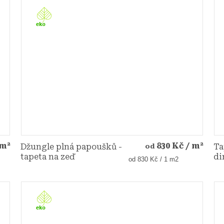
 m²
830 Kč
/ m²
Džungle plná papoušků -
Ta
od
tapeta na zeď
di
Měrná
od 830 Kč / 1 m2
cena: