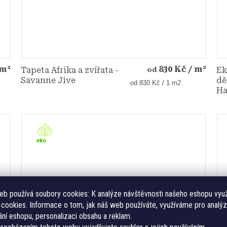
 m²
830 Kč
/ m²
Tapeta Afrika a zvířata -
Ek
od
Savanne Jive
dě
Měrná
od 830 Kč / 1 m2
Ha
cena:
eb používá soubory cookies:
K analýze návštěvnosti našeho eshopu vyu
cookies. Informace o tom, jak náš web používáte, využíváme pro analýz
ní eshopu, personalizaci obsahu a reklam.