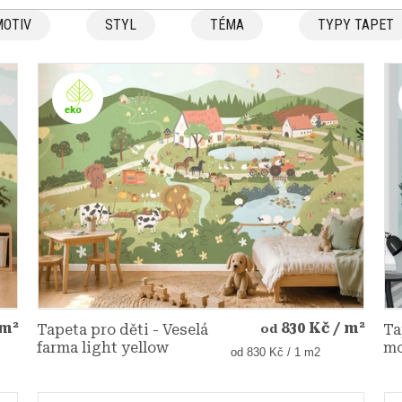
MOTIV
STYL
TÉMA
TYPY TAPET
 m²
830 Kč
/ m²
Tapeta pro děti - Veselá
Ta
od
farma light yellow
mo
Měrná
od 830 Kč / 1 m2
cena: