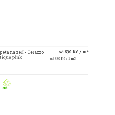
830 Kč
/ m²
peta na zeď - Terazzo
od
tique pink
Měrná
od 830 Kč / 1 m2
cena: