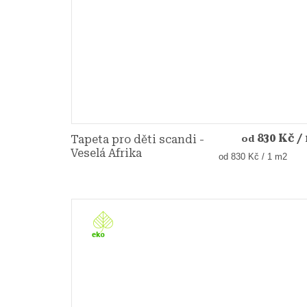
830 Kč
/
Tapeta pro děti scandi -
od
Veselá Afrika
Měrná
od 830 Kč / 1 m2
cena: