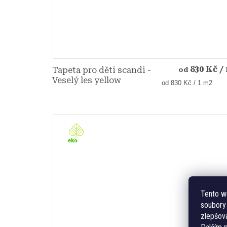
830 Kč
/
Tapeta pro děti scandi -
od
Veselý les yellow
Měrná
od 830 Kč / 1 m2
cena:
Tento w
soubory 
zlepšová