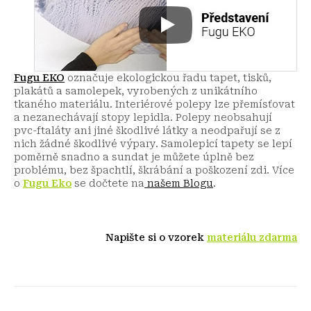
Fugu EKO
označuje ekologickou řadu tapet, tisků,
plakátů a samolepek, vyrobených z unikátního
tkaného materiálu. Interiérové polepy lze přemísťovat
a nezanechávají stopy lepidla. Polepy neobsahují
pvc-ftaláty ani jiné škodlivé látky a neodpařují se z
nich žádné škodlivé výpary. Samolepicí tapety se lepí
poměrně snadno a sundat je můžete úplně bez
problému, bez špachtlí, škrábání a poškození zdi.
Více
o
Fugu Eko
se dočtete na
našem Blogu
.
Napište si o vzorek
materiálu zdarma