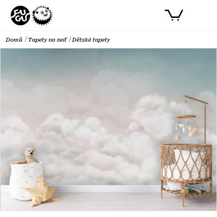
Přejít
PŘIHLÁSIT SE
NÁKUPNÍ
na
obsah
KOŠÍK
Domů
Tapety na zeď
Dětské tapety