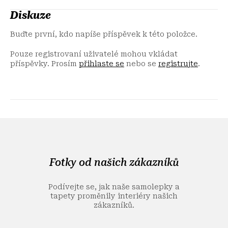
Diskuze
Buďte první, kdo napíše příspěvek k této položce.
Pouze registrovaní uživatelé mohou vkládat
příspěvky. Prosím
přihlaste se
nebo se
registrujte
.
Z
á
p
a
Fotky od našich zákazníků
t
í
Podívejte se, jak naše samolepky a
tapety proměnily interiéry našich
zákazníků.