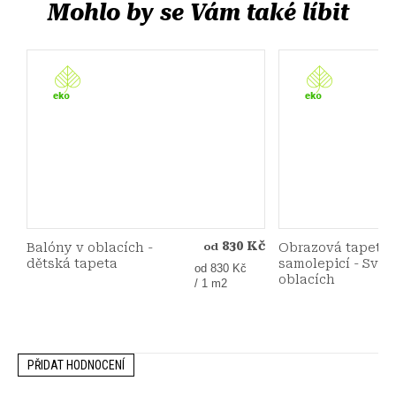
830 Kč
Balóny v oblacích -
Obrazová tapeta 
od
dětská tapeta
samolepicí - Svět 
Měrná
od 830 Kč
oblacích
cena:
/ 1 m2
PŘIDAT HODNOCENÍ