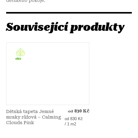
dětského pokoje.
Související produkty
830 Kč
Dětská tapeta Jemné
od
mraky růžová – Calming
Měrná
od 830 Kč
Clouds Pink
cena:
/ 1 m2