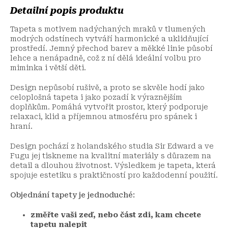
Detailní popis produktu
Tapeta s motivem nadýchaných mraků v tlumených
modrých odstínech vytváří harmonické a uklidňující
prostředí. Jemný přechod barev a měkké linie působí
lehce a nenápadně, což z ní dělá ideální volbu pro
miminka i větší děti.
Design nepůsobí rušivě, a proto se skvěle hodí jako
celoplošná tapeta i jako pozadí k výraznějším
doplňkům. Pomáhá vytvořit prostor, který podporuje
relaxaci, klid a příjemnou atmosféru pro spánek i
hraní.
Design pochází z holandského studia Sir Edward a ve
Fugu jej tiskneme na kvalitní materiály s důrazem na
detail a dlouhou životnost. Výsledkem je tapeta, která
spojuje estetiku s praktičností pro každodenní použití.
Objednání tapety je jednoduché:
změřte vaši zeď, nebo část zdi, kam chcete
tapetu nalepit