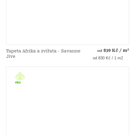
830 Kč
/ m²
Tapeta Afrika a zvířata - Savanne
od
Jive
Měrná
od 830 Kč / 1 m2
cena: