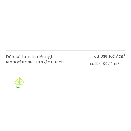
830 Kč
/ m²
Dětská tapeta džungle –
od
Monochrome Jungle Green
Měrná
od 830 Kč / 1 m2
cena: