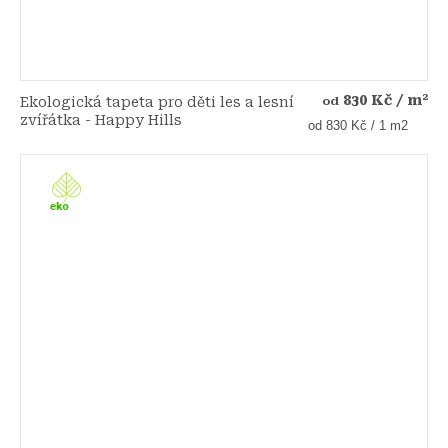
830 Kč
/ m²
Ekologická tapeta pro děti les a lesní
od
zvířátka - Happy Hills
Měrná
od 830 Kč / 1 m2
cena: