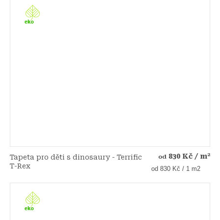
830 Kč
/ m²
Tapeta pro děti s dinosaury - Terrific
od
T-Rex
Měrná
od 830 Kč / 1 m2
cena: