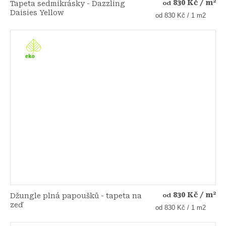
830 Kč
/ m²
Tapeta sedmikrásky - Dazzling
od
Daisies Yellow
Měrná
od 830 Kč / 1 m2
cena:
830 Kč
/ m²
Džungle plná papoušků - tapeta na
od
zeď
Měrná
od 830 Kč / 1 m2
cena: