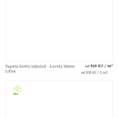
830 Kč
/ m²
Tapeta květy leknínů - Lovely Water
od
Lilies
Měrná
od 830 Kč / 1 m2
cena: