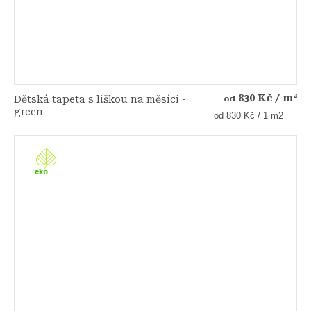
830 Kč
/ m²
Dětská tapeta s liškou na měsíci -
od
green
Měrná
od 830 Kč / 1 m2
cena: