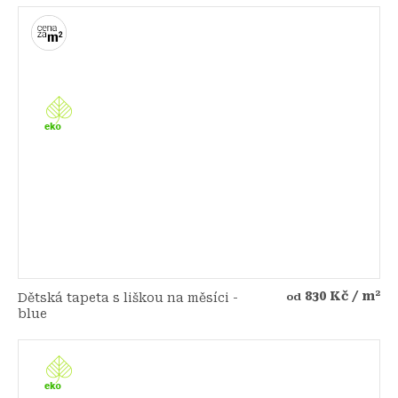
830 Kč
/ m²
Dětská tapeta s liškou na měsíci -
od
blue