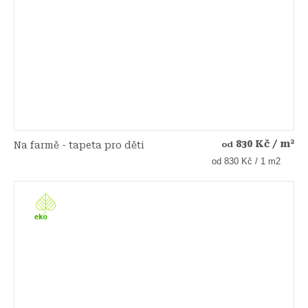
830 Kč
/ m²
Na farmě - tapeta pro děti
od
Měrná
od 830 Kč / 1 m2
cena: