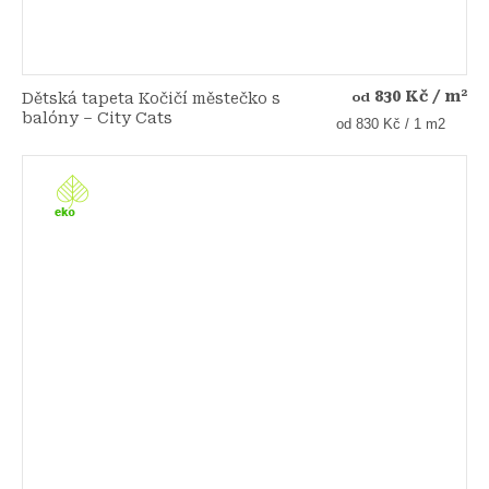
830 Kč
/ m²
Dětská tapeta Kočičí městečko s
od
balóny – City Cats
Měrná
od 830 Kč / 1 m2
cena: