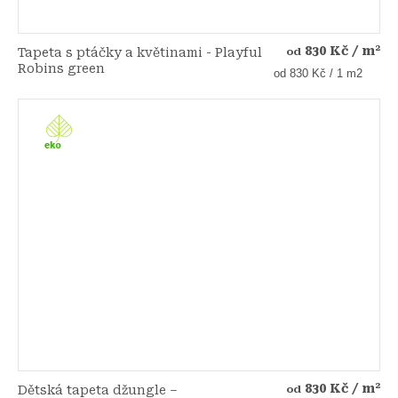
830 Kč
/ m²
Tapeta s ptáčky a květinami - Playful
od
Robins green
Měrná
od 830 Kč / 1 m2
cena:
830 Kč
/ m²
Dětská tapeta džungle –
od