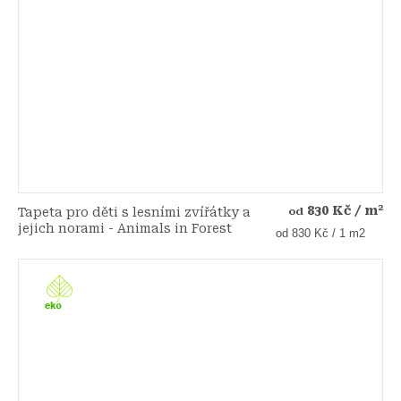
830 Kč
/ m²
Tapeta pro děti s lesními zvířátky a
od
jejich norami - Animals in Forest
Měrná
od 830 Kč / 1 m2
cena: