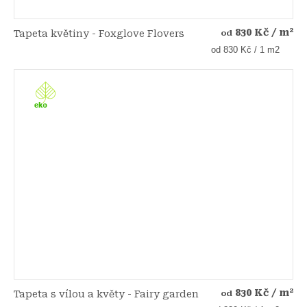
830 Kč
/ m²
Tapeta květiny - Foxglove Flovers
od
Měrná
od 830 Kč / 1 m2
cena:
830 Kč
/ m²
Tapeta s vílou a květy - Fairy garden
od