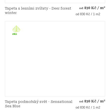
830 Kč
/ m²
Tapeta s lesními zvířaty - Deer forest
od
winter
Měrná
od 830 Kč / 1 m2
cena:
830 Kč
/ m²
Tapeta podmořský svět - Sensational
od
Sea Blue
Měrná
od 830 Kč / 1 m2