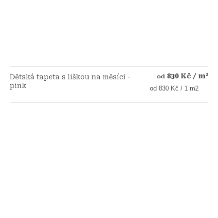
830 Kč
/ m²
Dětská tapeta s liškou na měsíci -
od
pink
Měrná
od 830 Kč / 1 m2
cena: