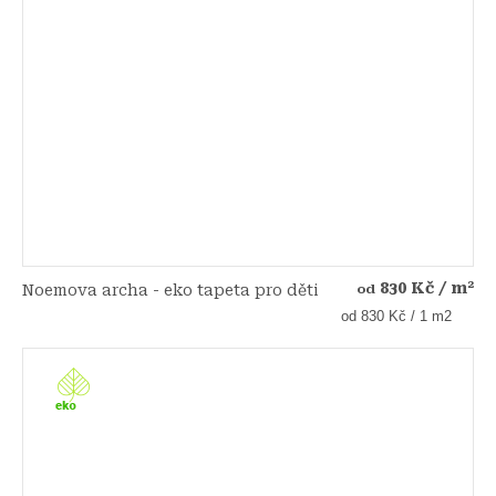
830 Kč
/ m²
Noemova archa - eko tapeta pro děti
od
Měrná
od 830 Kč / 1 m2
cena: