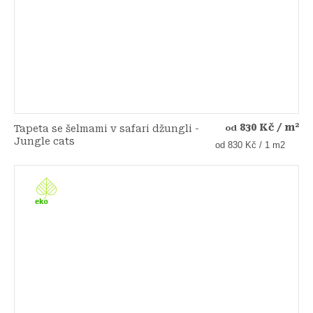
830 Kč
/ m²
Tapeta se šelmami v safari džungli -
od
Jungle cats
Měrná
od 830 Kč / 1 m2
cena: