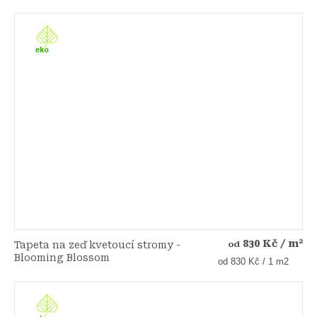
cena:
830 Kč
/ m²
Tapeta na zeď kvetoucí stromy -
od
Blooming Blossom
Měrná
od 830 Kč / 1 m2
cena: