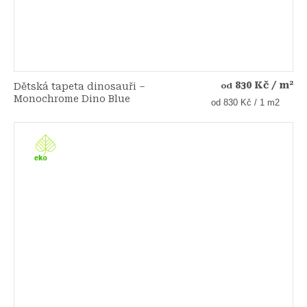
830 Kč
/ m²
Dětská tapeta dinosauři –
od
Monochrome Dino Blue
Měrná
od 830 Kč / 1 m2
cena: