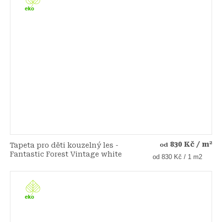
830 Kč
/ m²
Tapeta pro děti kouzelný les -
od
Fantastic Forest Vintage white
Měrná
od 830 Kč / 1 m2
cena: