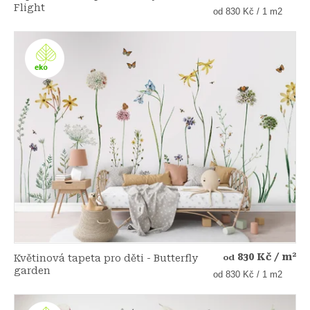
Flight
Měrná
od 830 Kč / 1 m2
cena:
830 Kč
/ m²
Květinová tapeta pro děti - Butterfly
od
garden
Měrná
od 830 Kč / 1 m2
cena: