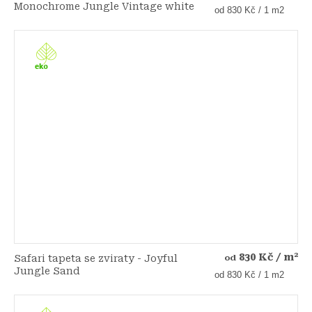
Monochrome Jungle Vintage white
Měrná
od 830 Kč / 1 m2
cena:
830 Kč
/ m²
Safari tapeta se zviraty - Joyful
od
Jungle Sand
Měrná
od 830 Kč / 1 m2
cena: