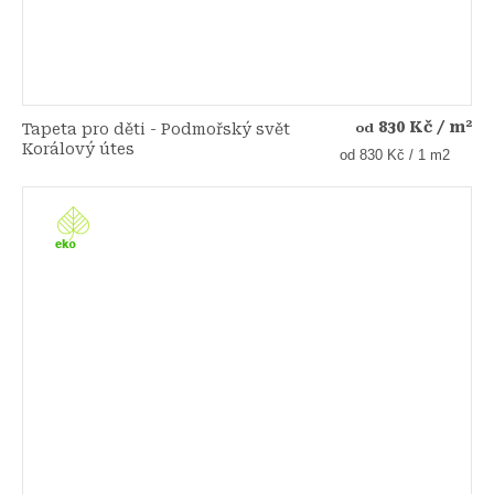
830 Kč
/ m²
Tapeta pro děti - Podmořský svět
od
Korálový útes
Měrná
od 830 Kč / 1 m2
cena: