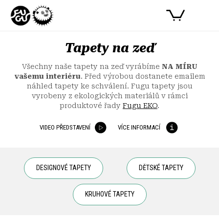
Přejít
PŘIHLÁSIT SE
NÁKUPNÍ
na
obsah
KOŠÍK
Tapety na zeď
Všechny naše tapety na zeď vyrábíme
NA MÍRU
vašemu interiéru
. Před výrobou dostanete emailem
náhled tapety ke schválení. Fugu tapety jsou
vyrobeny z ekologických materiálů v rámci
produktové řady
Fugu EKO
.
VIDEO PŘEDSTAVENÍ
VÍCE INFORMACÍ
DESIGNOVÉ TAPETY
DĚTSKÉ TAPETY
KRUHOVÉ TAPETY