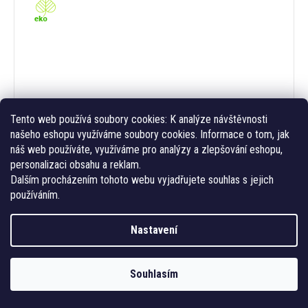
Tento web používá soubory cookies:
K analýze návštěvnosti
našeho eshopu využíváme soubory cookies. Informace o tom, jak
náš web používáte, využíváme pro analýzy a zlepšování eshopu,
personalizaci obsahu a reklam.
Dalším procházením tohoto webu vyjadřujete souhlas s jejich
používáním.
830 Kč
/ m²
Tapeta lesní zvířátka - Woodland Joy
od
Měrná
od 830 Kč / 1 m2
Nastavení
cena:
Souhlasím
Sledovat na Instagramu