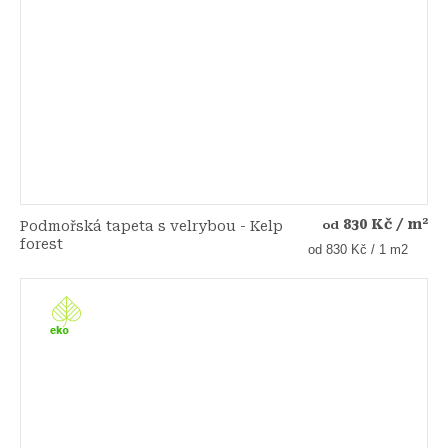
830 Kč
/ m²
Podmořská tapeta s velrybou - Kelp
od
forest
Měrná
od 830 Kč / 1 m2
cena: