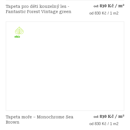
830 Kč
/ m²
Tapeta pro děti kouzelný les -
od
Fantastic Forest Vintage green
Měrná
od 830 Kč / 1 m2
cena:
830 Kč
/ m²
Tapeta moře – Monochrome Sea
od
Brown
Měrná
od 830 Kč / 1 m2
cena: