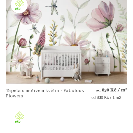
830 Kč
/ m²
Tapeta s motivem květin - Fabulous
od
Flowers
Měrná
od 830 Kč / 1 m2
cena: