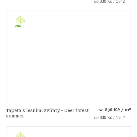
Měrná
od 830 Kč / 1 m2
cena:
830 Kč
/ m²
Tapeta s lesními zvířaty - Deer forest
od
summer
Měrná
od 830 Kč / 1 m2
cena: