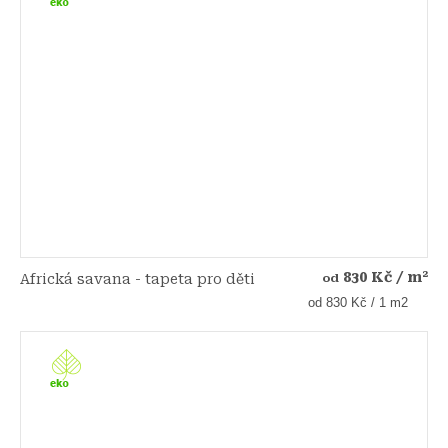
830 Kč
/ m²
Africká savana - tapeta pro děti
od
Měrná
od 830 Kč / 1 m2
cena: