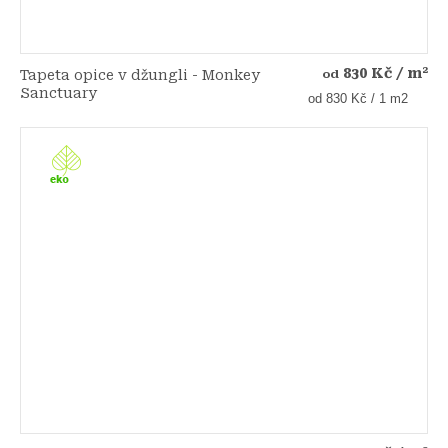
830 Kč
/ m²
Tapeta opice v džungli - Monkey
od
Sanctuary
Měrná
od 830 Kč / 1 m2
cena: