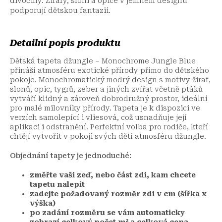
divočiny. Žirafy, sloni a opice v jemném designu
podporují dětskou fantazii.
Detailní popis produktu
Dětská tapeta džungle – Monochrome Jungle Blue
přináší atmosféru exotické přírody přímo do dětského
pokoje. Monochromatický modrý design s motivy žiraf,
slonů, opic, tygrů, zeber a jiných zvířat včetně ptáků
vytváří klidný a zároveň dobrodružný prostor, ideální
pro malé milovníky přírody. Tapeta je k dispozici ve
verzích samolepící i vliesová, což usnadňuje její
aplikaci i odstranění. Perfektní volba pro rodiče, kteří
chtějí vytvořit v pokoji svých dětí atmosféru džungle.
Objednání tapety je jednoduché:
změřte vaši zeď, nebo část zdi, kam chcete
tapetu nalepit
zadejte požadovaný rozměr zdi v cm (šířka x
výška)
po zadání rozměru se vám automaticky
zobrazí celkový počet m² a celková cena