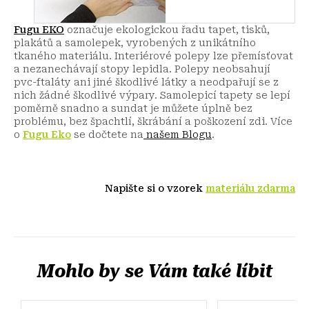
Fugu EKO
označuje ekologickou řadu tapet, tisků,
plakátů a samolepek, vyrobených z unikátního
tkaného materiálu. Interiérové polepy lze přemísťovat
a nezanechávají stopy lepidla. Polepy neobsahují
pvc-ftaláty ani jiné škodlivé látky a neodpařují se z
nich žádné škodlivé výpary. Samolepicí tapety se lepí
poměrně snadno a sundat je můžete úplně bez
problému, bez špachtlí, škrábání a poškození zdi.
Více
o
Fugu Eko
se dočtete na
našem Blogu
.
Napište si o vzorek
materiálu zdarma