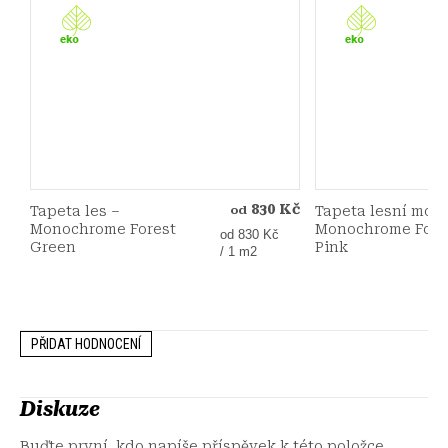
830 Kč
Tapeta les –
Tapeta lesní moti
od
Monochrome Forest
Monochrome Fore
Měrná
od 830 Kč
Green
Pink
cena:
/ 1 m2
PŘIDAT HODNOCENÍ
Diskuze
Buďte první, kdo napíše příspěvek k této položce.