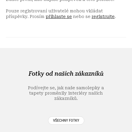
Pouze registrovaní uživatelé mohou vkládat
příspěvky. Prosím
přihlaste se
nebo se
registrujte
.
Z
á
p
a
Fotky od našich zákazníků
t
í
Podívejte se, jak naše samolepky a
tapety proměnily interiéry našich
zákazníků.
VŠECHNY FOTKY