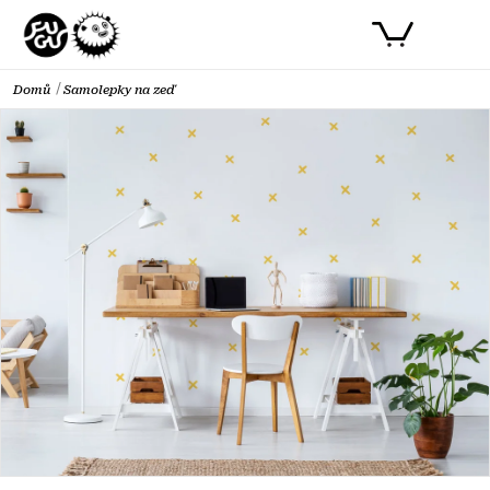
Přejít
PŘIHLÁSIT SE
NÁKUPNÍ
na
obsah
KOŠÍK
Domů
Samolepky na zeď