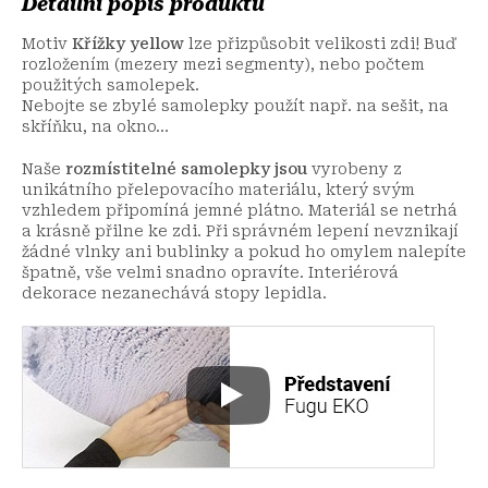
Detailní popis produktu
Motiv
Křížky yellow
lze přizpůsobit velikosti zdi! Buď
rozložením (mezery mezi segmenty), nebo počtem
použitých samolepek.
Nebojte se zbylé samolepky použít např. na sešit, na
skříňku, na okno...
Naše
rozmístitelné samolepky jsou
vyrobeny z
unikátního přelepovacího materiálu, který svým
vzhledem připomíná jemné plátno. Materiál se netrhá
a krásně přilne ke zdi. Při správném lepení nevznikají
žádné vlnky ani bublinky a pokud ho omylem nalepíte
špatně, vše velmi snadno opravíte. Interiérová
dekorace nezanechává stopy lepidla.