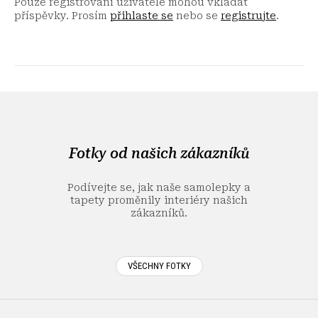
Pouze registrovaní uživatelé mohou vkládat
příspěvky. Prosím
přihlaste se
nebo se
registrujte
.
Z
á
p
a
Fotky od našich zákazníků
t
í
Podívejte se, jak naše samolepky a
tapety proměnily interiéry našich
zákazníků.
VŠECHNY FOTKY