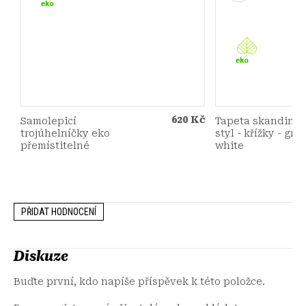
620 Kč
Samolepicí
Tapeta skandina
trojúhelníčky eko
styl - křížky - gre
přemístitelné
white
PŘIDAT HODNOCENÍ
Diskuze
Buďte první, kdo napíše příspěvek k této položce.