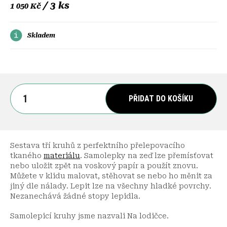
/ 3 ks
1 050 Kč
Skladem
PŘIDAT DO KOŠÍKU
Sestava tří kruhů z perfektního
přelepovacího
tkaného
materiálu
. Samolepky na zeď lze přemísťovat
nebo uložit zpět na voskový papír a použít znovu.
Můžete v klidu malovat, stěhovat se nebo ho měnit za
jiný dle nálady. Lepit lze na všechny hladké povrchy.
Nezanechává žádné stopy lepidla.
Samolepicí kruhy jsme nazvali Na lodičce.