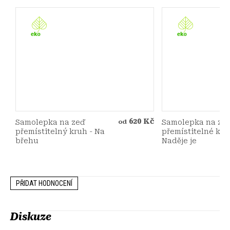
620 Kč
Samolepka na zeď
Samolepka na ze
od
přemístitelný kruh - Na
přemístitelné kru
břehu
Naděje je
PŘIDAT HODNOCENÍ
Diskuze