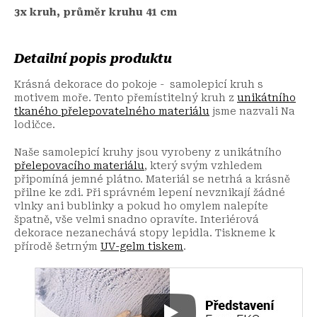
3x kruh, průměr kruhu 41 cm
Detailní popis produktu
Krásná dekorace do pokoje - samolepicí kruh s
motivem moře. Tento přemístitelný kruh z
unikátního
tkaného přelepovatelného materiálu
jsme nazvali Na
lodičce.
Naše samolepicí kruhy jsou vyrobeny z unikátního
přelepovacího materiálu
, který svým vzhledem
připomíná jemné plátno. Materiál se netrhá a krásně
přilne ke zdi. Při správném lepení nevznikají žádné
vlnky ani bublinky a pokud ho omylem nalepíte
špatně, vše velmi snadno opravíte. Interiérová
dekorace nezanechává stopy lepidla. Tiskneme k
přírodě šetrným
UV-gelm tiskem
.