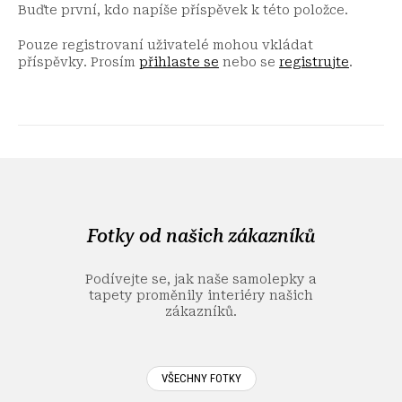
Buďte první, kdo napíše příspěvek k této položce.
Pouze registrovaní uživatelé mohou vkládat
příspěvky. Prosím
přihlaste se
nebo se
registrujte
.
Z
á
p
a
Fotky od našich zákazníků
t
í
Podívejte se, jak naše samolepky a
tapety proměnily interiéry našich
zákazníků.
VŠECHNY FOTKY