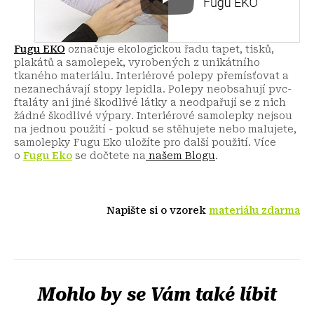
Fugu EKO
označuje ekologickou řadu tapet, tisků,
plakátů a samolepek, vyrobených z unikátního
tkaného materiálu. Interiérové polepy přemísťovat a
nezanechávají stopy lepidla. Polepy neobsahují pvc-
ftaláty ani jiné škodlivé látky a neodpařují se z nich
žádné škodlivé výpary. Interiérové samolepky nejsou
na jednou použití - pokud se stěhujete nebo malujete,
samolepky Fugu Eko uložíte pro další použití.
Více
o
Fugu Eko
se dočtete na
našem Blogu
.
Napište si o vzorek
materiálu zdarma