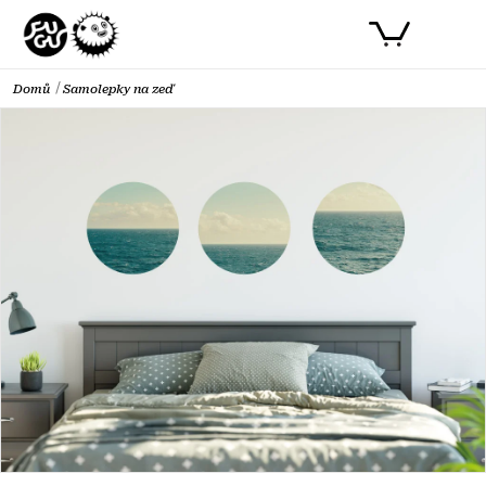
Přejít
PŘIHLÁSIT SE
NÁKUPNÍ
na
obsah
KOŠÍK
Domů
Samolepky na zeď