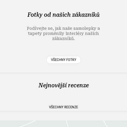
p
a
Fotky od našich zákazníků
t
í
Podívejte se, jak naše samolepky a
tapety proměnily interiéry našich
zákazníků.
VŠECHNY FOTKY
Nejnovější recenze
VŠECHNY RECENZE