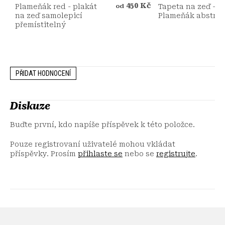
450 Kč
Plameňák red - plakát
Tapeta na zeď -
od
na zeď samolepicí
Plameňák abstrak
přemístitelný
PŘIDAT HODNOCENÍ
Diskuze
Buďte první, kdo napíše příspěvek k této položce.
Pouze registrovaní uživatelé mohou vkládat
příspěvky. Prosím
přihlaste se
nebo se
registrujte
.
Z
á