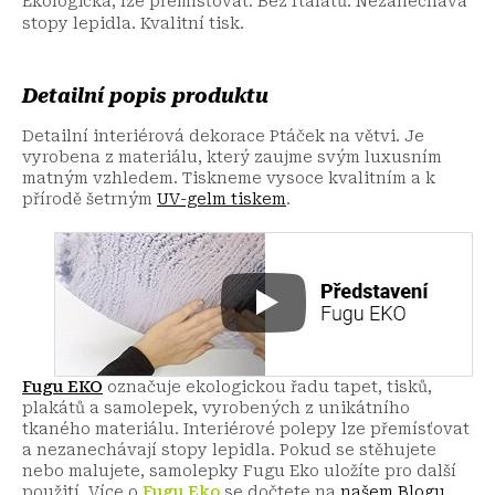
Ekologická, lze přemísťovat. Bez ftalátů. Nezanechává
stopy lepidla. Kvalitní tisk.
Detailní popis produktu
Detailní interiérová dekorace Ptáček na větvi. Je
vyrobena z materiálu, který zaujme svým luxusním
matným vzhledem. Tiskneme vysoce kvalitním a k
přírodě šetrným
UV-gelm tiskem
.
Fugu EKO
označuje ekologickou řadu tapet, tisků,
plakátů a samolepek, vyrobených z unikátního
tkaného materiálu. Interiérové polepy lze přemísťovat
a nezanechávají stopy lepidla. Pokud se stěhujete
nebo malujete, samolepky Fugu Eko uložíte pro další
použití.
Více o
Fugu Eko
se dočtete na
našem Blogu
.