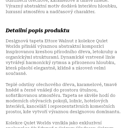
odstínech ořechové, karamelové a tmavě hnědé.
Výrazný abstraktní motiv dodává interiéru hloubku,
luxusní atmosféru a nadčasový charakter.
Detailní popis produktu
Designová tapeta Ettore Walnut z kolekce Quiet
Worlds přináší výraznou abstraktní kompozici
inspirovanou kresbou přírodního dřeva, letokruhy a
organickými strukturami. Dynamické vrstvené linie
vytvářejí harmonický rytmus a přirozenou hloubku,
která působí elegantně, klidně a zároveň velmi
současně.
Teplé odstíny ořechového dřeva, karamelové, tmavě
hnědé a černé vnášejí do prostoru útulnou,
sofistikovanou atmosféru. Tapeta se skvěle hodí do
moderních obývacích pokojů, ložnic, hotelových
interiérů, kanceláří i reprezentativních komerčních
prostor, kde vytvoří výraznou designovou dominantu.
Kolekce Quiet Worlds vznikla jako exkluzivní