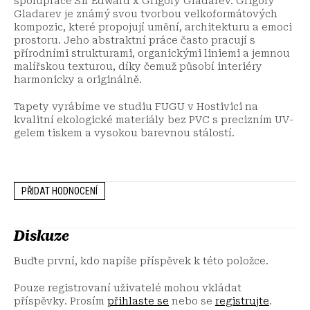
spolupráce Sir Edward x Grigory Gladarev. Grigory
Gladarev je známý svou tvorbou velkoformátových
kompozic, které propojují umění, architekturu a emoci
prostoru. Jeho abstraktní práce často pracují s
přírodními strukturami, organickými liniemi a jemnou
malířskou texturou, díky čemuž působí interiéry
harmonicky a originálně.
Tapety vyrábíme ve studiu FUGU v Hostivici na
kvalitní ekologické materiály bez PVC s precizním UV-
gelem tiskem a vysokou barevnou stálostí.
PŘIDAT HODNOCENÍ
Diskuze
Buďte první, kdo napíše příspěvek k této položce.
Pouze registrovaní uživatelé mohou vkládat
příspěvky. Prosím
přihlaste se
nebo se
registrujte
.