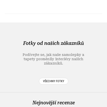
Z
á
p
a
Fotky od našich zákazníků
t
í
Podívejte se, jak naše samolepky a
tapety proměnily interiéry našich
zákazníků.
VŠECHNY FOTKY
Nejnovější recenze