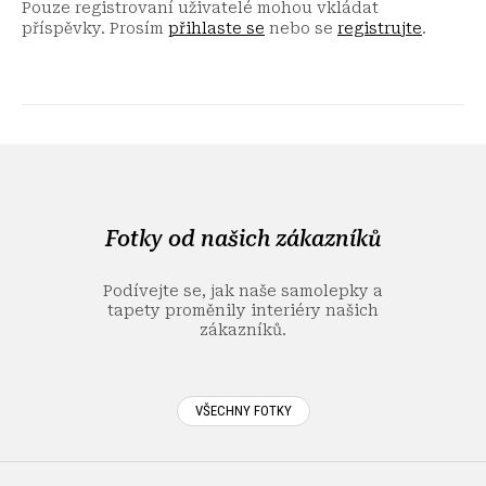
Pouze registrovaní uživatelé mohou vkládat
příspěvky. Prosím
přihlaste se
nebo se
registrujte
.
Z
á
p
a
Fotky od našich zákazníků
t
í
Podívejte se, jak naše samolepky a
tapety proměnily interiéry našich
zákazníků.
VŠECHNY FOTKY