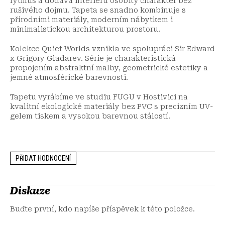
rytmus a dodává interiéru osobitý charakter bez
rušivého dojmu. Tapeta se snadno kombinuje s
přírodními materiály, moderním nábytkem i
minimalistickou architekturou prostoru.
Kolekce Quiet Worlds vznikla ve spolupráci Sir Edward
x Grigory Gladarev. Série je charakteristická
propojením abstraktní malby, geometrické estetiky a
jemné atmosférické barevnosti.
Tapetu vyrábíme ve studiu FUGU v Hostivici na
kvalitní ekologické materiály bez PVC s precizním UV-
gelem tiskem a vysokou barevnou stálostí.
PŘIDAT HODNOCENÍ
Diskuze
Buďte první, kdo napíše příspěvek k této položce.