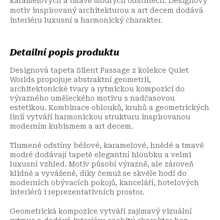
karamelových a tmavě modrých odstínech. Designový
motiv inspirovaný architekturou a art decem dodává
interiéru luxusní a harmonický charakter.
Detailní popis produktu
Designová tapeta Silent Passage z kolekce Quiet
Worlds propojuje abstraktní geometrii,
architektonické tvary a rytmickou kompozici do
výrazného uměleckého motivu s nadčasovou
estetikou. Kombinace oblouků, kruhů a geometrických
linií vytváří harmonickou strukturu inspirovanou
moderním kubismem a art decem.
Tlumené odstíny béžové, karamelové, hnědé a tmavě
modré dodávají tapetě elegantní hloubku a velmi
luxusní vzhled. Motiv působí výrazně, ale zároveň
klidně a vyváženě, díky čemuž se skvěle hodí do
moderních obývacích pokojů, kanceláří, hotelových
interiérů i reprezentativních prostor.
Geometrická kompozice vytváří zajímavý vizuální