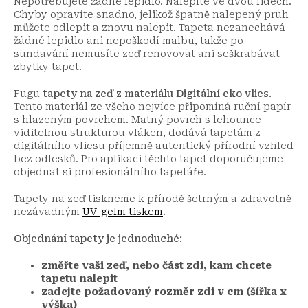
Nepotřebujete žádné lepidlo. Nalepíte ve dvou lidech.
Chyby opravíte snadno, jelikož špatně nalepený pruh
můžete odlepit a znovu nalepit. Tapeta nezanechává
žádné lepidlo ani nepoškodí malbu, takže po
sundavání nemusíte zeď renovovat ani seškrabávat
zbytky tapet.
Fugu
tapety na zeď z materiálu Digitální eko vlies
.
Tento materiál ze všeho nejvíce připomíná ruční papír
s hlazeným povrchem. Matný povrch s lehounce
viditelnou strukturou vláken, dodává tapetám z
digitálního vliesu příjemně autentický přírodní vzhled
bez odlesků. Pro aplikaci těchto tapet doporučujeme
objednat si profesionálního tapetáře.
Tapety na zeď tiskneme k přírodě šetrným a zdravotně
nezávadným
UV-gelm tiskem
.
Objednání tapety je jednoduché:
změřte vaši zeď, nebo část zdi, kam chcete
tapetu nalepit
zadejte požadovaný rozměr zdi v cm (šířka x
výška)