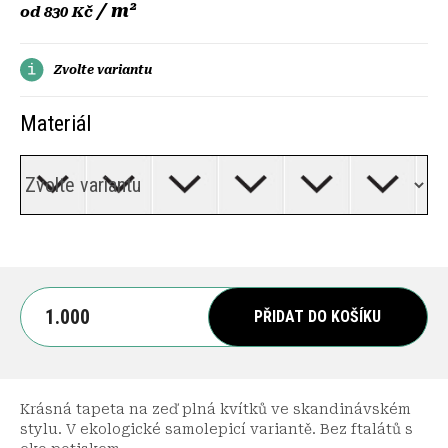
/ m²
od
830 Kč
Zvolte variantu
Materiál
PŘIDAT DO KOŠÍKU
Krásná tapeta na zeď plná kvítků ve skandinávském
stylu. V ekologické samolepicí variantě. Bez ftalátů s