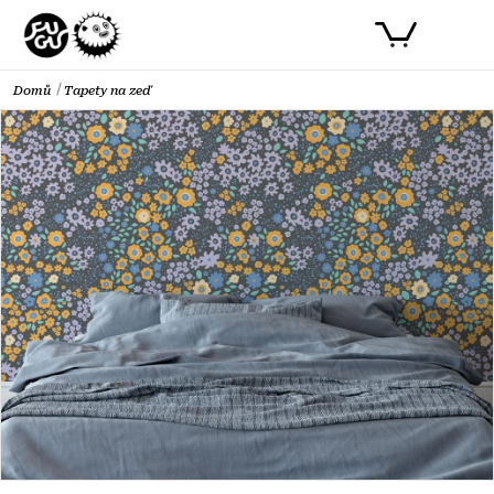
Přejít
PŘIHLÁSIT SE
NÁKUPNÍ
na
obsah
KOŠÍK
Domů
Tapety na zeď