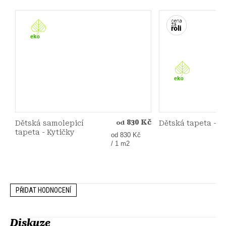
830 Kč
Dětská samolepicí
Dětská tapeta - P
od
tapeta - Kytičky
Měrná
od 830 Kč
cena:
/ 1 m2
PŘIDAT HODNOCENÍ
Diskuze