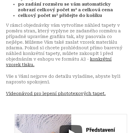
po zadání rozměru se vám automaticky
zobrazí celkový počet m² a celková cena
celkový počet m² přidejte do košíku
V rámci objednávky vám vytvoříme náhled tapety v
poměru stran, který vyplyne ze zadaného rozměru a
případně upravíme grafiku tak, aby pasovala co
nejlépe. Můžeme Vám také zaslat vzorek materiálu
zdarma. Pokud si chcete prohlédnout přímo barevný
náhled konkrétní tapety, můžete zakoupit i před
objednáním v eshopu ve formátu A3 -
konkrétní
vzorek tisku.
Vše s Vámi nejprve do detailu vyladíme, abyste byli
naprosto spokojeni.
Videonávod pro lepení phototexových tapet.