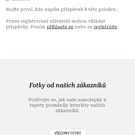
Buďte první, kdo napíše příspěvek k této položce.
Pouze registrovaní uživatelé mohou vkládat
příspěvky. Prosím
přihlaste se
nebo se
registrujte
.
Z
á
p
a
Fotky od našich zákazníků
t
í
Podívejte se, jak naše samolepky a
tapety proměnily interiéry našich
zákazníků.
VŠECHNY FOTKY