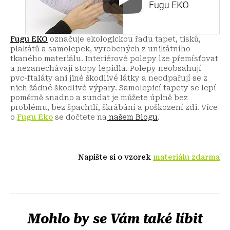
Fugu EKO
označuje ekologickou řadu tapet, tisků,
plakátů a samolepek, vyrobených z unikátního
tkaného materiálu. Interiérové polepy lze přemísťovat
a nezanechávají stopy lepidla. Polepy neobsahují
pvc-ftaláty ani jiné škodlivé látky a neodpařují se z
nich žádné škodlivé výpary. Samolepicí tapety se lepí
poměrně snadno a sundat je můžete úplně bez
problému, bez špachtlí, škrábání a poškození zdi.
Více
o
Fugu Eko
se dočtete na
našem Blogu
.
Napište si o vzorek
materiálu zdarma