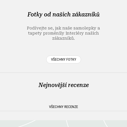
p
a
Fotky od našich zákazníků
t
í
Podívejte se, jak naše samolepky a
tapety proměnily interiéry našich
zákazníků.
VŠECHNY FOTKY
Nejnovější recenze
VŠECHNY RECENZE