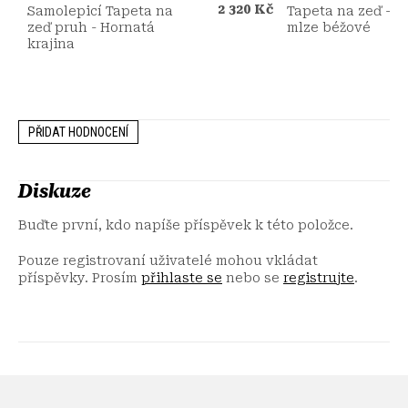
2 320 Kč
Samolepicí Tapeta na
Tapeta na zeď - H
zeď pruh - Hornatá
mlze béžové
krajina
PŘIDAT HODNOCENÍ
Diskuze
Buďte první, kdo napíše příspěvek k této položce.
Pouze registrovaní uživatelé mohou vkládat
příspěvky. Prosím
přihlaste se
nebo se
registrujte
.
Z
á