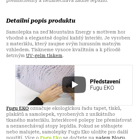
přemístitelný a nezanechává žádné lepidlo.
Detailní popis produktu
Samolepka na zeď Mountains Energy s motivem hor
vhodně a elegantně doplní každý interiér. Je vyroben
z materiálu, který zaujme svým luxusním matným
vzhledem. Tiskneme vysoce kvalitním a k přírodě
šetrným
UV-gelm tiskem
.
Fugu EKO
označuje ekologickou řadu tapet, tisků,
plakátů a samolepek, vyrobených z unikátního
tkaného materiálu. Interiérové polepy lze přemísťovat
a nezanechávají stopy lepidla. Pokud se stěhujete
nebo malujete, samolepky Fugu Eko uložíte pro další
použití.
Více o
Fugu Eko
se dočtete na
našem Blogu
.