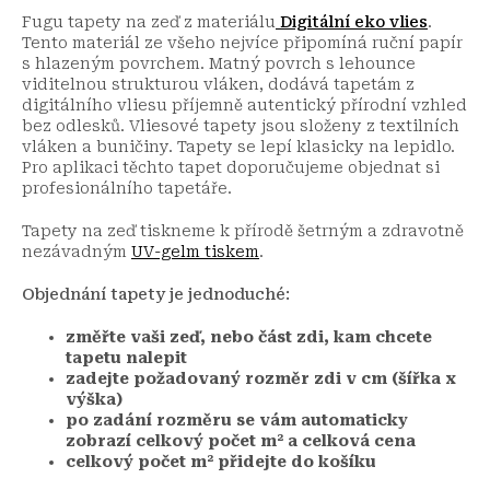
Fugu tapety na zeď z materiálu
Digitální eko vlies
.
Tento materiál ze všeho nejvíce připomíná ruční papír
s hlazeným povrchem. Matný povrch s lehounce
viditelnou strukturou vláken, dodává tapetám z
digitálního vliesu příjemně autentický přírodní vzhled
bez odlesků. Vliesové tapety jsou složeny z textilních
vláken a buničiny. Tapety se lepí klasicky na lepidlo.
Pro aplikaci těchto tapet doporučujeme objednat si
profesionálního tapetáře.
Tapety na zeď tiskneme k přírodě šetrným a zdravotně
nezávadným
UV-gelm tiskem
.
Objednání tapety je jednoduché:
změřte vaši zeď, nebo část zdi, kam chcete
tapetu nalepit
zadejte požadovaný rozměr zdi v cm (šířka x
výška)
po zadání rozměru se vám automaticky
zobrazí celkový počet m² a celková cena
celkový počet m² přidejte do košíku