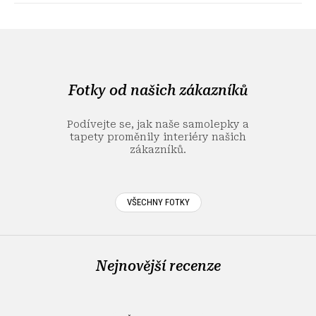
Z
á
p
a
Fotky od našich zákazníků
t
í
Podívejte se, jak naše samolepky a
tapety proměnily interiéry našich
zákazníků.
VŠECHNY FOTKY
Nejnovější recenze