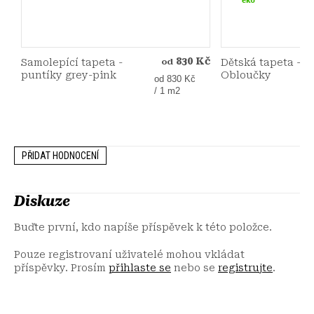
830 Kč
Samolepící tapeta -
Dětská tapeta -
od
puntíky grey-pink
Obloučky
Měrná
od 830 Kč
cena:
/ 1 m2
PŘIDAT HODNOCENÍ
Diskuze
Buďte první, kdo napíše příspěvek k této položce.
Pouze registrovaní uživatelé mohou vkládat
příspěvky. Prosím
přihlaste se
nebo se
registrujte
.