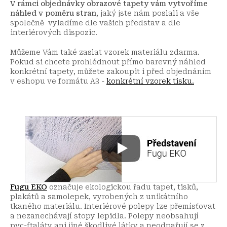
V rámci objednávky obrazové tapety vám vytvoříme
náhled v poměru stran
, jaký jste nám poslali a vše
společně vyladíme dle vašich představ a dle
interiérových dispozic.
Můžeme Vám také zaslat vzorek materiálu zdarma.
Pokud si chcete prohlédnout přímo barevný náhled
konkrétní tapety, můžete zakoupit i před objednáním
v eshopu ve formátu A3 -
konkrétní vzorek tisku.
Fugu EKO
označuje ekologickou řadu tapet, tisků,
plakátů a samolepek, vyrobených z unikátního
tkaného materiálu. Interiérové polepy lze přemísťovat
a nezanechávají stopy lepidla. Polepy neobsahují
pvc-ftaláty ani jiné škodlivé látky a neodpařují se z