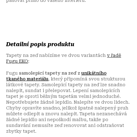
pasovat přímo do vašeho interiéru.
Detailní popis produktu
Tapety na zeď nabízíme ve dvou variantách
v řadě
Fugu EKO
:
Fugu
samolepicí tapety na zeď
z
unikátního
tkaného
materiálu
, který připomíná svou strukturou
látkové tapety. Samolepicí tapety na zeď lze snadno
nalepit, sundat i přelepovat. Lepení samolepicích
tapet je oproti běžným tapetám velmi jednoduché.
Nepotřebujete žádné lepidlo. Nalepíte ve dvou lidech.
Chyby opravíte snadno, jelikož špatně nalepený pruh
můžete odlepit a znovu nalepit. Tapeta nezanechává
žádné lepidlo ani nepoškodí malbu, takže po
sundavání nemusíte zeď renovovat ani odstraňovat
zbytky tapet.