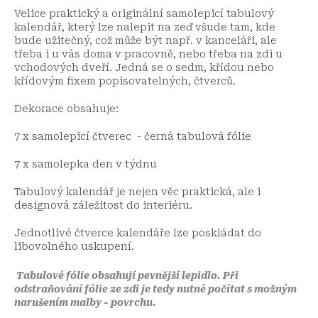
Velice praktický a originální samolepicí tabulový
kalendář, který lze nalepit na zeď všude tam, kde
bude užitečný, což může být např. v kanceláři, ale
třeba i u vás doma v pracovně, nebo třeba na zdi u
vchodových dveří. Jedná se o sedm, křídou nebo
křídovým fixem popisovatelných, čtverců.
Dekorace obsahuje:
7 x samolepicí čtverec - černá tabulová fólie
7 x samolepka den v týdnu
Tabulový kalendář je nejen věc praktická, ale i
designová záležitost do interiéru.
Jednotlivé čtverce kalendáře lze poskládat do
libovolného uskupení.
Tabulové fólie obsahují pevnější lepidlo. Při
odstraňování fólie ze zdi je tedy nutné počítat s možným
narušením malby - povrchu.