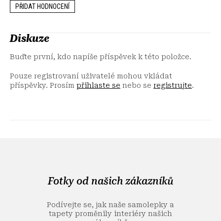
PŘIDAT HODNOCENÍ
Diskuze
Buďte první, kdo napíše příspěvek k této položce.
Pouze registrovaní uživatelé mohou vkládat
příspěvky. Prosím
přihlaste se
nebo se
registrujte
.
Z
á
p
a
Fotky od našich zákazníků
t
í
Podívejte se, jak naše samolepky a
tapety proměnily interiéry našich