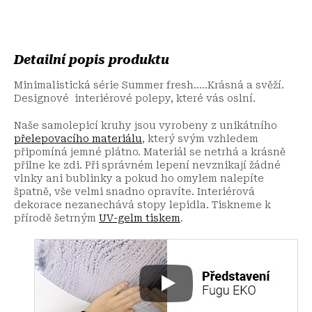
Detailní popis produktu
Minimalistická série Summer fresh.....Krásná a svěží.
Designové interiérové polepy, které vás oslní.
Naše samolepicí kruhy jsou vyrobeny z unikátního
přelepovacího materiálu
, který svým vzhledem
připomíná jemné plátno. Materiál se netrhá a krásně
přilne ke zdi. Při správném lepení nevznikají žádné
vlnky ani bublinky a pokud ho omylem nalepíte
špatně, vše velmi snadno opravíte. Interiérová
dekorace nezanechává stopy lepidla. Tiskneme k
přírodě šetrným
UV-gelm tiskem
.