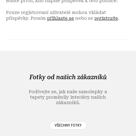
Buďte první, kdo napíše příspěvek k této položce.
Pouze registrovaní uživatelé mohou vkládat
příspěvky. Prosím
přihlaste se
nebo se
registrujte
.
Z
á
p
a
Fotky od našich zákazníků
t
í
Podívejte se, jak naše samolepky a
tapety proměnily interiéry našich
zákazníků.
VŠECHNY FOTKY