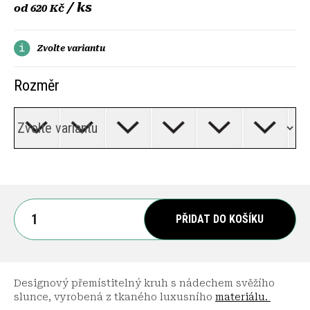
/ ks
od
620 Kč
Zvolte variantu
Rozměr
PŘIDAT DO KOŠÍKU
Designový přemístitelný kruh s nádechem svěžího
slunce, vyrobená z tkaného luxusního
materiálu
.