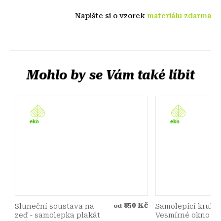
Napište si o vzorek
materiálu zdarma
850 Kč
Sluneční soustava na
Samolepicí kruh
od
zeď - samolepka plakát
Vesmírné okno