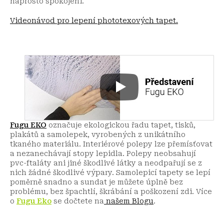
naprosto spokojeni.
Videonávod pro lepení phototexových tapet.
Fugu EKO
označuje ekologickou řadu tapet, tisků,
plakátů a samolepek, vyrobených z unikátního
tkaného materiálu. Interiérové polepy lze přemísťovat
a nezanechávají stopy lepidla. Polepy neobsahují
pvc-ftaláty ani jiné škodlivé látky a neodpařují se z
nich žádné škodlivé výpary. Samolepicí tapety se lepí
poměrně snadno a sundat je můžete úplně bez
problému, bez špachtlí, škrábání a poškození zdi.
Více
o
Fugu Eko
se dočtete na
našem Blogu
.