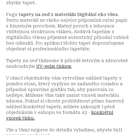
zbytky tapet.
Fugu
tapety na zeď z materiálu Digitální eko vlies
.
Tento materiál ze všeho nejvíce připomíná ruční papír
s hlazeným povrchem. Matný povrch s lehounce
viditelnou strukturou vláken, dodává tapetám z
digitálního vliesu příjemně autentický přírodní vzhled
bez odlesků. Pro aplikaci těchto tapet doporučujeme
objednat si profesionálního tapetáře.
Tapety na zeď tiskneme k přírodě šetrným a zdravotně
nezávadným
UV-gelm tiskem
.
V rámci objednávky vám vytvoříme náhled tapety v
poměru stran, který vyplyne ze zadaného rozměru a
případně upravíme grafiku tak, aby pasovala co
nejlépe. Můžeme Vám také zaslat vzorek materiálu
zdarma. Pokud si chcete prohlédnout přímo barevný
náhled konkrétní tapety, můžete zakoupit i před
objednáním v eshopu ve formátu A3 -
konkrétní
vzorek tisku.
Vše s Vámi nejprve do detailu vyladíme, abyste byli