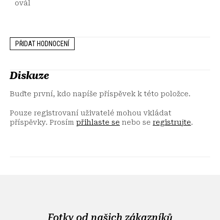
ovál
PŘIDAT HODNOCENÍ
Diskuze
Buďte první, kdo napíše příspěvek k této položce.
Pouze registrovaní uživatelé mohou vkládat
příspěvky. Prosím
přihlaste se
nebo se
registrujte
.
Z
á
p
a
Fotky od našich zákazníků