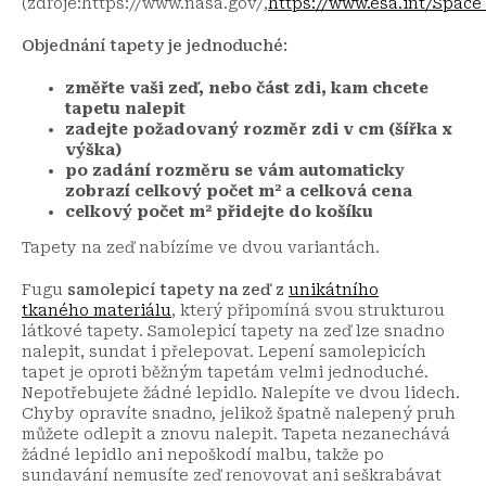
(zdroje:https://www.nasa.gov/,
https://www.esa.int/Spac
Objednání tapety je jednoduché:
změřte vaši zeď, nebo část zdi, kam chcete
tapetu nalepit
zadejte požadovaný rozměr zdi v cm (šířka x
výška)
po zadání rozměru se vám automaticky
zobrazí celkový počet m² a celková cena
celkový počet m² přidejte do košíku
Tapety na zeď nabízíme ve dvou variantách.
Fugu
samolepicí tapety na zeď
z
unikátního
tkaného
materiálu
, který připomíná svou strukturou
látkové tapety. Samolepicí tapety na zeď lze snadno
nalepit, sundat i přelepovat. Lepení samolepicích
tapet je oproti běžným tapetám velmi jednoduché.
Nepotřebujete žádné lepidlo. Nalepíte ve dvou lidech.
Chyby opravíte snadno, jelikož špatně nalepený pruh
můžete odlepit a znovu nalepit. Tapeta nezanechává
žádné lepidlo ani nepoškodí malbu, takže po
sundavání nemusíte zeď renovovat ani seškrabávat