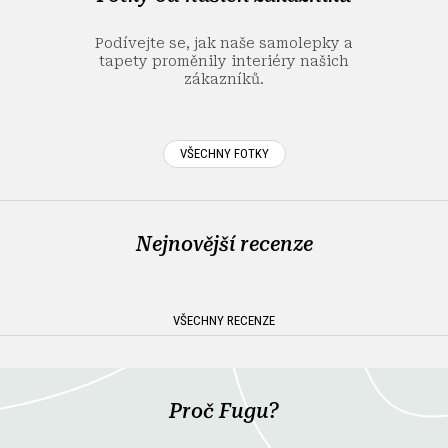
t
í
Podívejte se, jak naše samolepky a
tapety proměnily interiéry našich
zákazníků.
VŠECHNY FOTKY
Nejnovější recenze
VŠECHNY RECENZE
Proč Fugu?