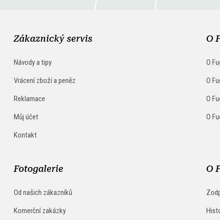
Zákaznický servis
O 
Návody a tipy
O Fu
Vrácení zboží a peněz
O Fu
Reklamace
O Fu
Můj účet
O Fu
Kontakt
Fotogalerie
O 
Od našich zákazníků
Zodp
Komerční zakázky
Hist