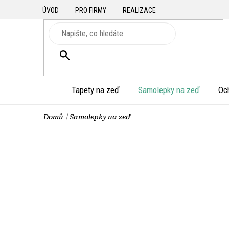
Přejít
ÚVOD
PRO FIRMY
REALIZACE
na
obsah
HLEDAT
Tapety na zeď
Samolepky na zeď
Oc
Domů
Samolepky na zeď