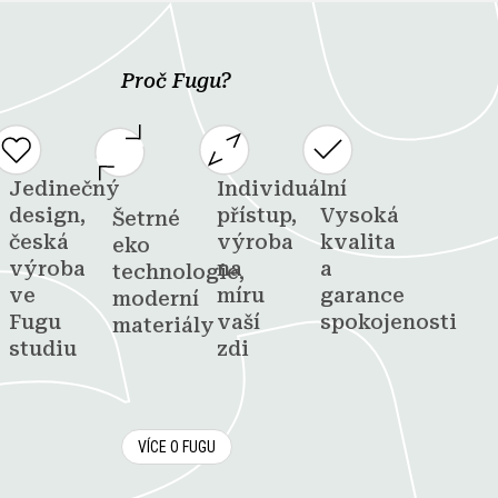
Proč Fugu?
Jedinečný
Individuální
design,
přístup,
Vysoká
Šetrné
česká
výroba
kvalita
eko
výroba
na
a
technologie,
ve
míru
garance
moderní
Fugu
vaší
spokojenosti
materiály
studiu
zdi
VÍCE O FUGU