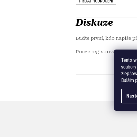
PŘIDAT HODNOCENÍ
Diskuze
Buďte první, kdo napíše p
Pouze registrovaní uživa
Tento w
soubory 
zlepšová
Dalším p
Nast
Z
á
p