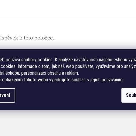
říspěvek k této položce.
telé mohou vkládat příspěvky. Prosím
přihlaste se
nebo se
eb používá soubory cookies:
K analýze návštěvnosti našeho eshopu vyu
cookies. Informace o tom, jak náš web používáte, využíváme pro analýz
ní eshopu, personalizaci obsahu a reklam.
rocházením tohoto webu vyjadřujete souhlas s jejich používáním.
avení
Souh