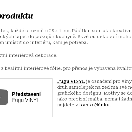
 produktu
átek, každé o rozměru 28 x 1 cm. Párátka jsou jako kreativ
ických tapet do pokojů i kuchyně. Skvělou dekorací mohou
jen umístit do interiéru, kam je potřeba.
tní interiérová dekorace.
 kvalitní interiérové fólie, pro přenos je vybavena kvalitn
Fugu VINYL
je označení pro vin
druh samolepek na zeď má své ne
grafického designu. Motivy se do
jako precizní malba, nemají žádn
najdete v
tomto článku
.