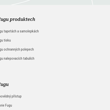
Fugu produktech
gu tapetách a samolepkách
gu tisku
gu ochranných polepech
gu nalepovacích tabulích
Fugu
ovědný přístup
orie Fugu