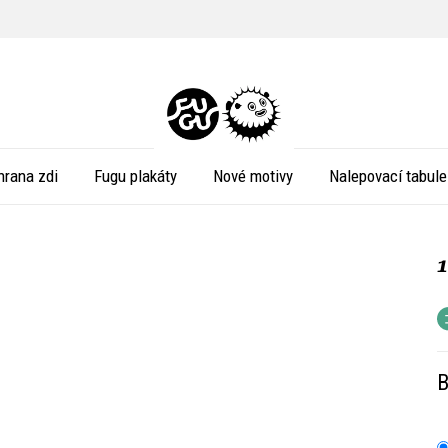
hrana zdi
Fugu plakáty
Nové motivy
Nalepovací tabule
B