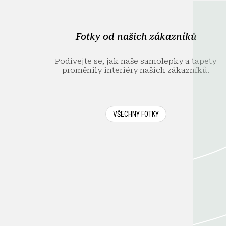
a
t
í
Fotky od našich zákazníků
Podívejte se, jak naše samolepky a tapety
proměnily interiéry našich zákazníků.
VŠECHNY FOTKY