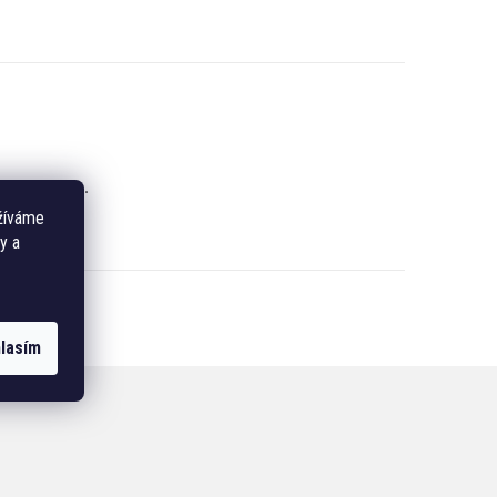
registrujte
.
žíváme
y a
lasím