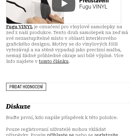
Fugu VINYL
je označení pro vinylové samolepky na
zeď z naší produkce. Tento druh samolepek na zeď má
své nezastupitelné místo v oblasti interiérového
grafického designu. Motivy se do vinylových fólií
vyřezávají a na stěně vypadají jako precizní malba,
nemají žádné průhledné okraje ani bílé výplně. Více
info najdete v
tomto článku
.
PŘIDAT HODNOCENÍ
Diskuze
Buďte první, kdo napíše příspěvek k této položce.
Pouze registrovaní uživatelé mohou vkládat
příspěvky. Prosím
přihlaste se
nebo se
registrujte
.