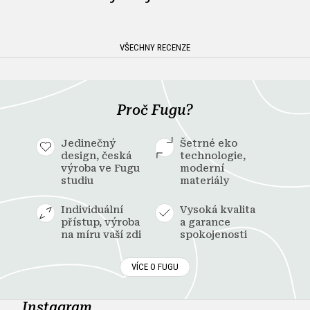
VŠECHNY RECENZE
Proč Fugu?
Jedinečný
Šetrné eko
design, česká
technologie,
výroba ve Fugu
moderní
studiu
materiály
Individuální
Vysoká kvalita
přístup, výroba
a garance
na míru vaší zdi
spokojenosti
VÍCE O FUGU
Instagram