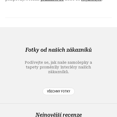
Z
á
p
a
Fotky od našich zákazníků
t
í
Podívejte se, jak naše samolepky a
tapety proměnily interiéry našich
zákazníků.
VŠECHNY FOTKY
Nejnovější recenze