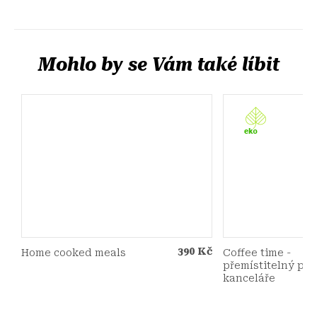
390 Kč
Home cooked meals
Coffee time -
přemístitelný pla
kanceláře