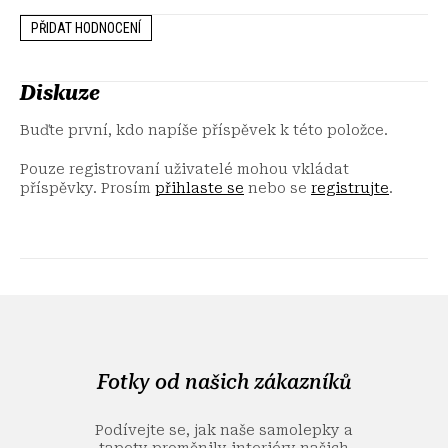
PŘIDAT HODNOCENÍ
Diskuze
Buďte první, kdo napíše příspěvek k této položce.
Pouze registrovaní uživatelé mohou vkládat
příspěvky. Prosím
přihlaste se
nebo se
registrujte
.
Z
á
p
a
Fotky od našich zákazníků
t
í
Podívejte se, jak naše samolepky a
tapety proměnily interiéry našich