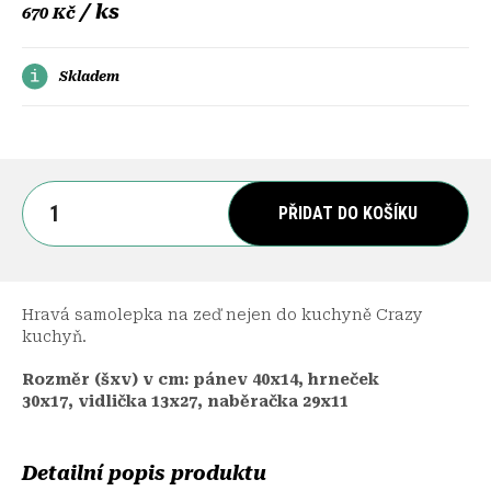
/ ks
670 Kč
Skladem
PŘIDAT DO KOŠÍKU
Hravá samolepka na zeď nejen do kuchyně Crazy
kuchyň.
Rozměr (šxv) v cm: pánev 40x14, hrneček
30x17, vidlička 13x27, naběračka 29x11
Detailní popis produktu