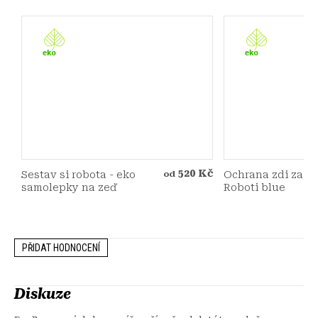
520 Kč
Sestav si robota - eko
Ochrana zdi za po
od
samolepky na zeď
Roboti blue
PŘIDAT HODNOCENÍ
Diskuze