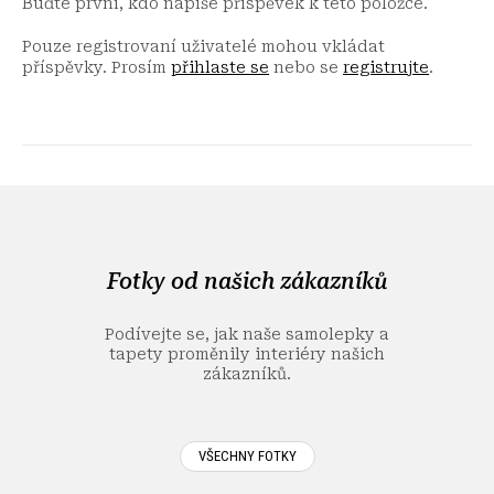
Buďte první, kdo napíše příspěvek k této položce.
Pouze registrovaní uživatelé mohou vkládat
příspěvky. Prosím
přihlaste se
nebo se
registrujte
.
Z
á
p
a
Fotky od našich zákazníků
t
í
Podívejte se, jak naše samolepky a
tapety proměnily interiéry našich
zákazníků.
VŠECHNY FOTKY