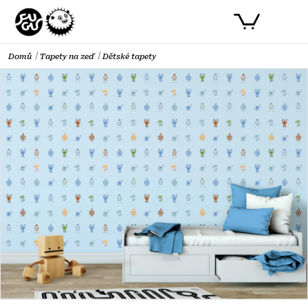
Přejít
PŘIHLÁSIT SE
NÁKUPNÍ
na
obsah
KOŠÍK
Domů
Tapety na zeď
Dětské tapety