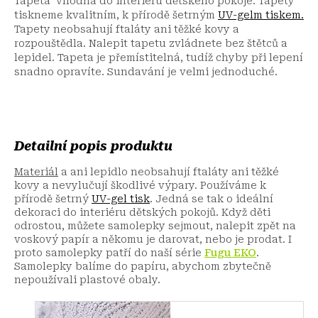
Tapeta vhodná do interiéru dětského pokoje. Tapety
tiskneme kvalitním, k přírodě šetrným
UV-gelm tiskem.
Tapety neobsahují ftaláty ani těžké kovy a
rozpouštědla. Nalepit tapetu zvládnete bez štětců a
lepidel. Tapeta je přemístitelná, tudíž chyby při lepení
snadno opravíte. Sundavání je velmi jednoduché.
Detailní popis produktu
Materiál
a ani lepidlo neobsahují ftaláty ani těžké
kovy a nevylučují škodlivé výpary. Používáme k
přírodě šetrný
UV-gel tisk
. Jedná se tak o ideální
dekoraci do interiéru dětských pokojů. Když děti
odrostou, můžete samolepky sejmout, nalepit zpět na
voskový papír a někomu je darovat, nebo je prodat. I
proto samolepky patří do naší série
Fugu EKO
.
Samolepky balíme do papíru, abychom zbytečně
nepoužívali plastové obaly.