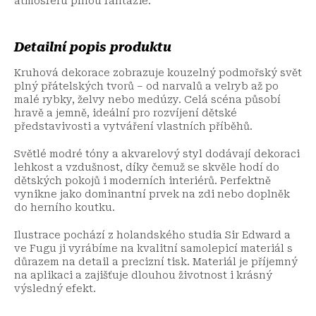
atmosféru plnou fantazie.
Detailní popis produktu
Kruhová dekorace zobrazuje kouzelný podmořský svět
plný přátelských tvorů – od narvalů a velryb až po
malé rybky, želvy nebo medúzy. Celá scéna působí
hravě a jemně, ideální pro rozvíjení dětské
představivosti a vytváření vlastních příběhů.
Světlé modré tóny a akvarelový styl dodávají dekoraci
lehkost a vzdušnost, díky čemuž se skvěle hodí do
dětských pokojů i moderních interiérů. Perfektně
vynikne jako dominantní prvek na zdi nebo doplněk
do herního koutku.
Ilustrace pochází z holandského studia Sir Edward a
ve Fugu ji vyrábíme na kvalitní samolepicí materiál s
důrazem na detail a precizní tisk. Materiál je příjemný
na aplikaci a zajišťuje dlouhou životnost i krásný
výsledný efekt.