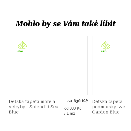
830 Kč
Detska tapeta more a
Detska tapeta
od
velryby - Splendid Sea
podmorsky svet -
Měrná
od 830 Kč
Blue
Garden Blue
cena:
/ 1 m2