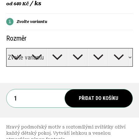
/ ks
od
640 Kč
Zvolte variantu
Rozměr
PŘIDAT DO KOŠÍKU
Hravý podmořský motiv s roztomilými zvířátky oživí
každý dětský pokoj. Vytváří lehkou a veselou