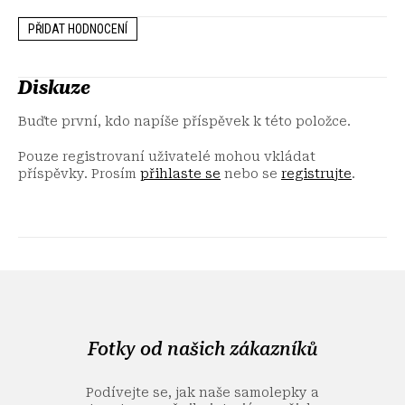
PŘIDAT HODNOCENÍ
Diskuze
Buďte první, kdo napíše příspěvek k této položce.
Pouze registrovaní uživatelé mohou vkládat
příspěvky. Prosím
přihlaste se
nebo se
registrujte
.
Z
á
p
a
Fotky od našich zákazníků
t
í
Podívejte se, jak naše samolepky a