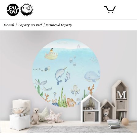
Přejít
PŘIHLÁSIT SE
NÁKUPNÍ
na
obsah
KOŠÍK
Domů
Tapety na zeď
Kruhové tapety