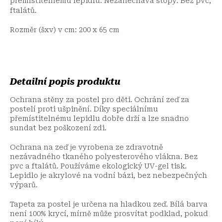
přemístitelnému lepidlu. Nezanechává stopy. Bez pvc,
ftalátů.
Rozměr (šxv) v cm: 200 x 65 cm
Detailní popis produktu
Ochrana stěny za postel pro děti. Ochrání zeď za
postelí proti ušpinění. Díky speciálnímu
přemístitelnému lepidlu dobře drží a lze snadno
sundat bez poškození zdi.
Ochrana na zeď je vyrobena ze zdravotně
nezávadného tkaného polyesterového vlákna. Bez
pvc a ftalátů. Používáme ekologický UV-gel tisk.
Lepidlo je akrylové na vodní bázi, bez nebezpečných
výparů.
Tapeta za postel je určena na hladkou zeď. Bílá barva
není 100% krycí, mírně může prosvítat podklad, pokud