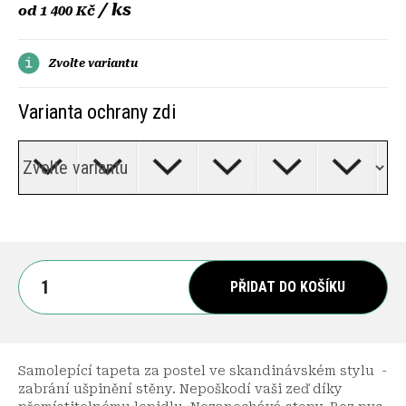
/ ks
od
1 400 Kč
Zvolte variantu
Varianta ochrany zdi
PŘIDAT DO KOŠÍKU
Samolepící tapeta za postel
ve skandinávském stylu
-
zabrání ušpinění stěny. Nepoškodí vaši zeď díky