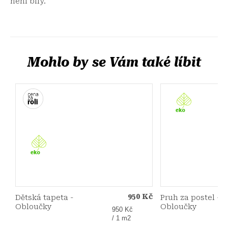
není bílý.
950 Kč
Dětská tapeta -
Pruh za postel -
Obloučky
Obloučky
Měrná
950 Kč
cena:
/ 1 m2