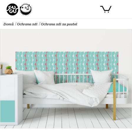
Přejít
PŘIHLÁSIT SE
NÁKUPNÍ
na
obsah
KOŠÍK
Domů
Ochrana zdi
Ochrana zdi za postel