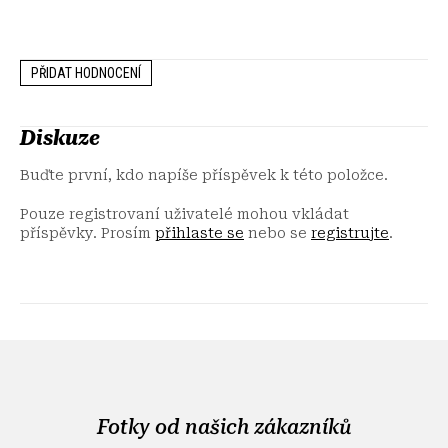
PŘIDAT HODNOCENÍ
Diskuze
Buďte první, kdo napíše příspěvek k této položce.
Pouze registrovaní uživatelé mohou vkládat
příspěvky. Prosím
přihlaste se
nebo se
registrujte
.
Z
á
p
a
Fotky od našich zákazníků
t