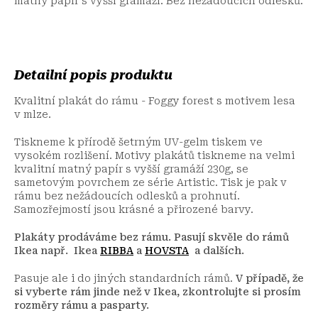
matný papír s vyšší gramáží. Bez nežádoucích odlesků.
Detailní popis produktu
Kvalitní plakát do rámu - Foggy forest s motivem lesa
v mlze.
Tiskneme k přírodě šetrným UV-gelm tiskem ve
vysokém rozlišení. Motivy plakátů tiskneme na velmi
kvalitní matný papír s vyšší gramáží 230g, se
sametovým povrchem ze série Artistic. Tisk je pak v
rámu bez nežádoucích odlesků a prohnutí.
Samozřejmostí jsou krásné a přirozené barvy.
Plakáty prodáváme bez rámu. Pasují skvěle do rámů
Ikea např. Ikea
RIBBA
a
HOVSTA
a dalších.
Pasuje ale i do jiných standardních rámů.
V případě, že
si vyberte rám jinde než v Ikea, zkontrolujte si prosím
rozměry rámu a pasparty.