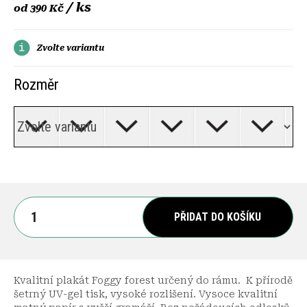
/ ks
od
390 Kč
Zvolte variantu
Rozměr
PŘIDAT DO KOŠÍKU
Kvalitní plakát Foggy forest určený do rámu. K přírodě
šetrný UV-gel tisk, vysoké rozlišení. Vysoce kvalitní