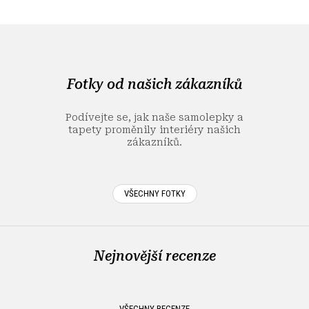
Z
á
p
a
Fotky od našich zákazníků
t
í
Podívejte se, jak naše samolepky a
tapety proměnily interiéry našich
zákazníků.
VŠECHNY FOTKY
Nejnovější recenze
VŠECHNY RECENZE