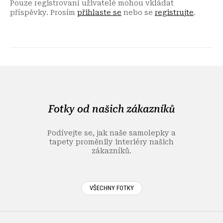
Pouze registrovaní uživatelé mohou vkládat
příspěvky. Prosím
přihlaste se
nebo se
registrujte
.
Z
á
p
a
Fotky od našich zákazníků
t
í
Podívejte se, jak naše samolepky a
tapety proměnily interiéry našich
zákazníků.
VŠECHNY FOTKY