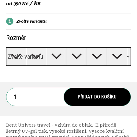
/ ks
od
390 Kč
Zvolte variantu
Rozměr
PŘIDAT DO KOŠÍKU
Bent Univers travel - vzhůru do oblak. K přírodě
šetrný UV-gel tisk, vysoké rozlišení. Vysoce kvalitní