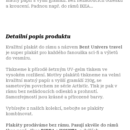
matný papír s vyšší gramáží. Bez nežádoucích odlesků
a kroucení. Padnou např. do rámů IKEA...
Detailní popis produktu
Kvalitní plakát do rámu s názvem
Bent Univers travel
je super plakát pro každého fanouška sci-fi a výletů
do vesmíru.
Tiskneme k přírodě šetrným UV-gelm tiskem ve
vysokém rozlišení. Motivy plakátů tiskneme na velmi
kvalitní matný papír s vyšší gramáží 230g, se
sametovým povrchem ze série Artistic. Tisk je pak v
rámu bez nežádoucích odlesků a prohnutí.
Samozřejmostí jsou krásné a přirozené barvy.
Vybírejte z našich kolekcí, nebojte se plakáty
kombinovat.
Plakáty prodáváme bez rámu. Pasují skvěle do rámů