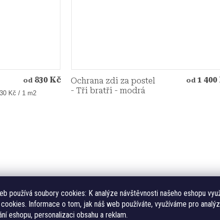
830 Kč
1 400
Ochrana zdi za postel
od
od
- Tři bratři - modrá
ná
30 Kč / 1 m2
:
eb používá soubory cookies:
K analýze návštěvnosti našeho eshopu vyu
cookies. Informace o tom, jak náš web používáte, využíváme pro analýz
ní eshopu, personalizaci obsahu a reklam.