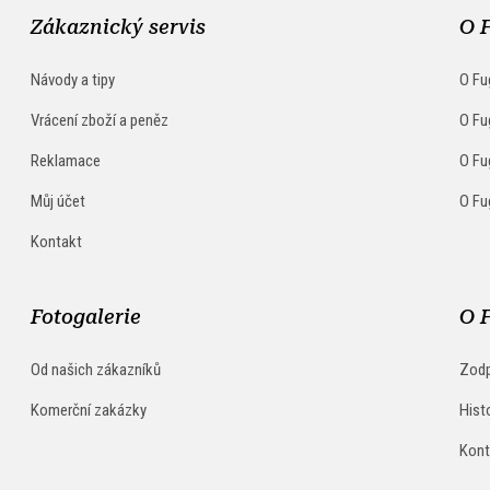
Zákaznický servis
O 
Návody a tipy
O Fu
Vrácení zboží a peněz
O Fu
Reklamace
O Fu
Můj účet
O Fu
Kontakt
Fotogalerie
O 
Od našich zákazníků
Zodp
Komerční zakázky
Hist
Kont