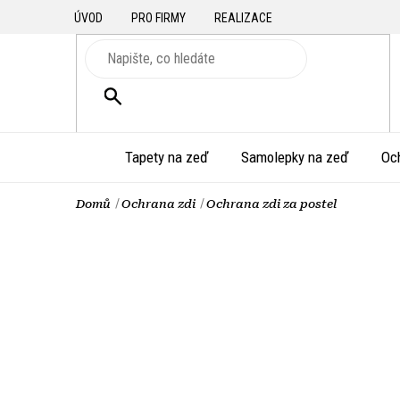
Přejít
ÚVOD
PRO FIRMY
REALIZACE
na
obsah
HLEDAT
Tapety na zeď
Samolepky na zeď
Oc
Domů
Ochrana zdi
Ochrana zdi za postel