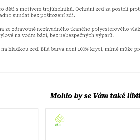
ro děti s motivem trojúhelníků. Ochrání zeď za postelí pro
snadno sundat bez poškození zdi.
na ze zdravotně nezávadného tkaného polyesterového vlák
krylové na vodní bázi, bez nebezpečných výparů.
 na hladkou zeď. Bílá barva není 100% krycí, mírně může pr