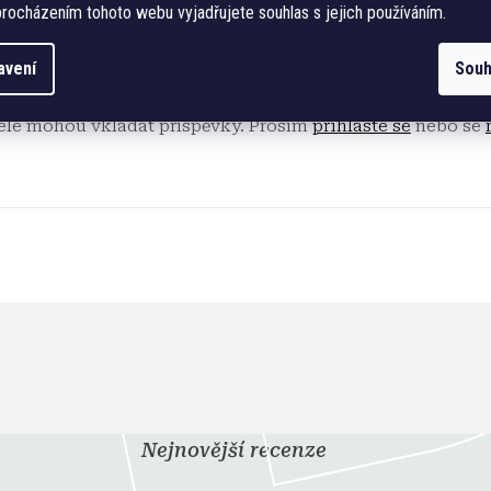
rocházením tohoto webu vyjadřujete souhlas s jejich používáním.
avení
Souh
říspěvek k této položce.
telé mohou vkládat příspěvky. Prosím
přihlaste se
nebo se
Nejnovější recenze