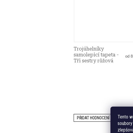
Trojúhelníky
samolepicí tapeta -
Měr
od 8
Tři sestry růžová
cena
Tento w
PŘIDAT HODNOCENÍ
soubory 
zlepšová