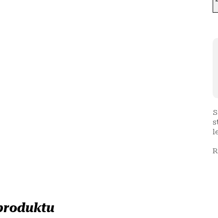
S
s
l
R
 produktu