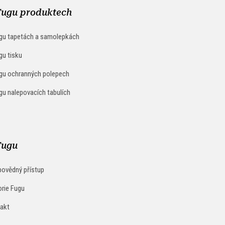
Fugu produktech
gu tapetách a samolepkách
gu tisku
gu ochranných polepech
gu nalepovacích tabulích
Fugu
ovědný přístup
orie Fugu
akt