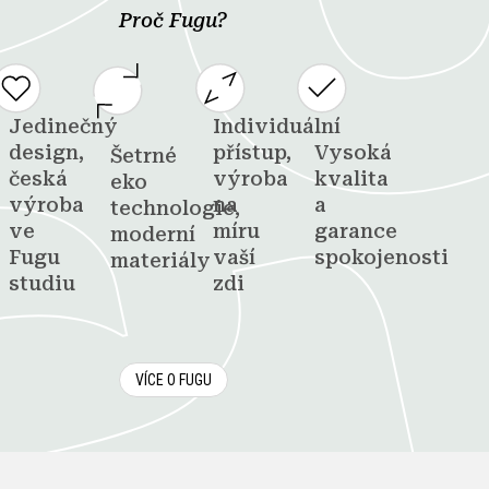
Proč Fugu?
Jedinečný
Individuální
design,
přístup,
Vysoká
Šetrné
česká
výroba
kvalita
eko
výroba
na
a
technologie,
ve
míru
garance
moderní
Fugu
vaší
spokojenosti
materiály
studiu
zdi
VÍCE O FUGU