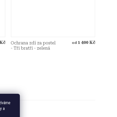
 Kč
1 400 Kč
Ochrana zdi za postel
od
- Tři bratři - zelená
žíváme
y a