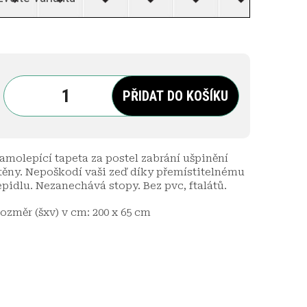
PŘIDAT DO KOŠÍKU
amolepící tapeta za postel zabrání ušpinění
těny. Nepoškodí vaši zeď díky přemístitelnému
epidlu. Nezanechává stopy. Bez pvc, ftalátů.
ozměr (šxv) v cm: 200 x 65 cm