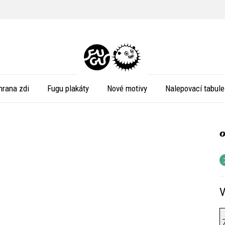
hrana zdi
Fugu plakáty
Nové motivy
Nalepovací tabule
V