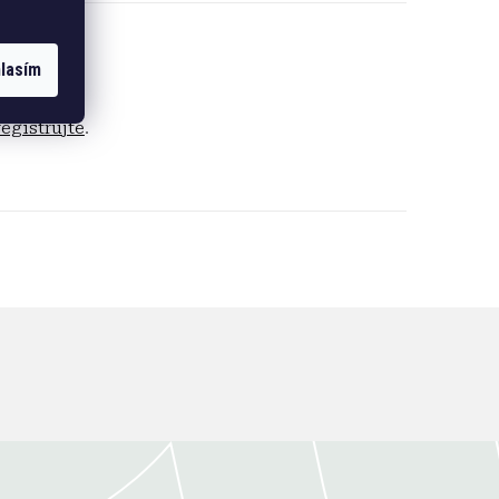
lasím
registrujte
.