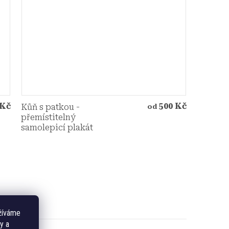
 Kč
500 Kč
Kůň s patkou -
od
přemístitelný
samolepicí plakát
žíváme
y a