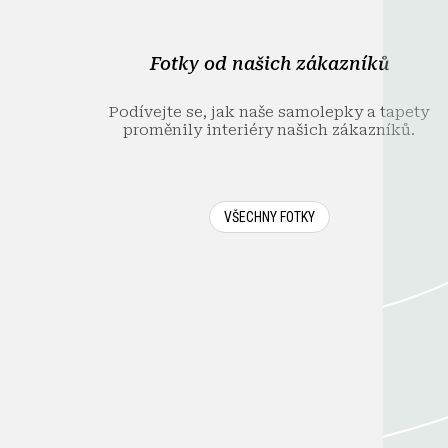
a
t
í
Fotky od našich zákazníků
Podívejte se, jak naše samolepky a tapety
proměnily interiéry našich zákazníků.
VŠECHNY FOTKY