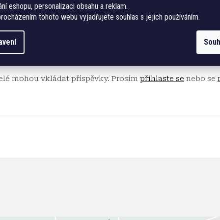
ní eshopu, personalizaci obsahu a reklam.
rocházením tohoto webu vyjadřujete souhlas s jejich používáním.
avení
Souh
říspěvek k této položce.
telé mohou vkládat příspěvky. Prosím
přihlaste se
nebo se