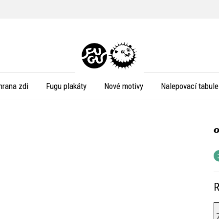
hrana zdi
Fugu plakáty
Nové motivy
Nalepovací tabule
R