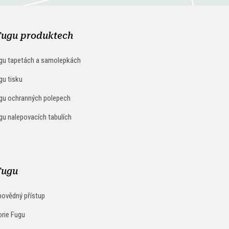
Fugu produktech
gu tapetách a samolepkách
gu tisku
gu ochranných polepech
gu nalepovacích tabulích
Fugu
ovědný přístup
orie Fugu