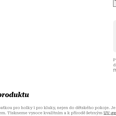
P
d
f
 produktu
tkou pro holky i pro kluky, nejen do dětského pokoje. Je
m. Tiskneme vysoce kvalitním a k přírodě šetrným
UV-ge