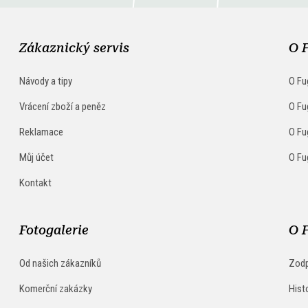
Zákaznický servis
O 
Návody a tipy
O Fu
Vrácení zboží a peněz
O Fu
Reklamace
O Fu
Můj účet
O Fu
Kontakt
Fotogalerie
O 
Od našich zákazníků
Zodp
Komerční zakázky
Hist