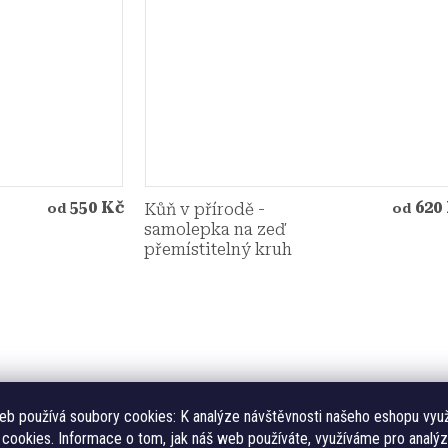
550 Kč
620
Kůň v přírodě -
od
od
samolepka na zeď
přemístitelný kruh
eb používá soubory cookies:
K analýze návštěvnosti našeho eshopu vyu
cookies. Informace o tom, jak náš web používáte, využíváme pro analýz