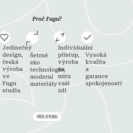
Proč Fugu?
Jedinečný
Individuální
design,
přístup,
Vysoká
Šetrné
česká
výroba
kvalita
eko
výroba
na
a
technologie,
ve
míru
garance
moderní
Fugu
vaší
spokojenosti
materiály
studiu
zdi
VÍCE O FUGU