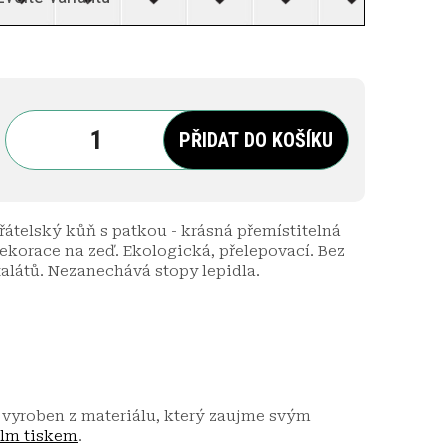
PŘIDAT DO KOŠÍKU
řátelský kůň s patkou - krásná přemístitelná
ekorace na zeď. Ekologická, přelepovací. Bez
talátů. Nezanechává stopy lepidla.
 vyroben z materiálu, který zaujme svým
lm tiskem
.