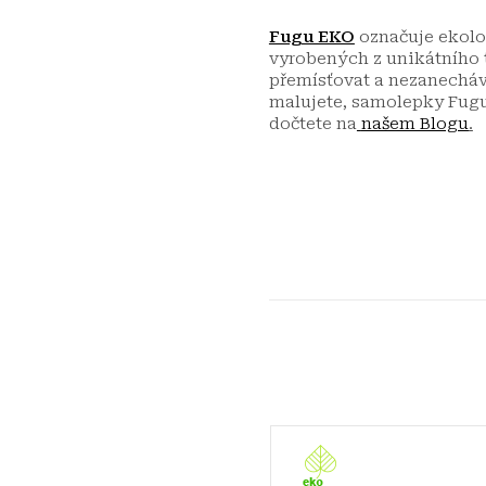
Fugu EKO
označuje ekolog
vyrobených z unikátního t
přemísťovat a nezanecháva
malujete, samolepky Fugu 
dočtete na
našem Blogu
.