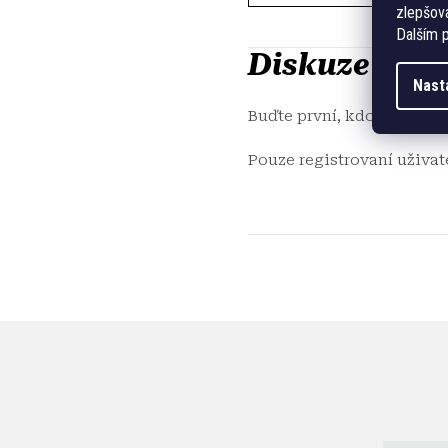
zlepšová
Dalším p
Diskuze
Nast
Buďte první, kdo napíše p
Pouze registrovaní uživa
Z
á
p