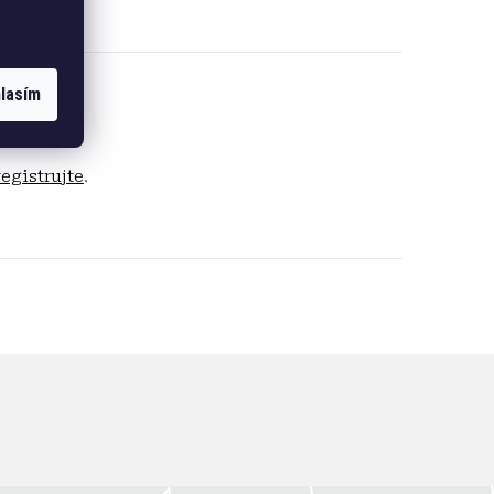
lasím
registrujte
.