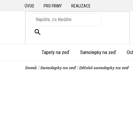
Přejít
ÚVOD
PRO FIRMY
REALIZACE
na
obsah
HLEDAT
Tapety na zeď
Samolepky na zeď
Oc
Domů
Samolepky na zeď
Dětské samolepky na zeď