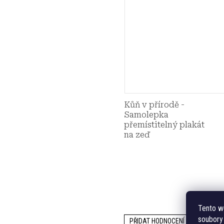
Kůň v přírodě -
Samolepka
přemístitelný plakát
na zeď
Tento w
soubory 
PŘIDAT HODNOCENÍ