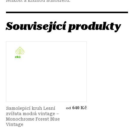
lehkost a klidnou atmosféru.
Související produkty
640 Kč
Samolepicí kruh Lesní
od
zvířata modrá vintage –
Monochrome Forest Blue
Vintage