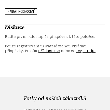
PŘIDAT HODNOCENÍ
Diskuze
Buďte první, kdo napíše příspěvek k této položce.
Pouze registrovaní uživatelé mohou vkládat
příspěvky. Prosím
přihlaste se
nebo se
registrujte
.
Z
á
p
a
Fotky od našich zákazníků
t
í