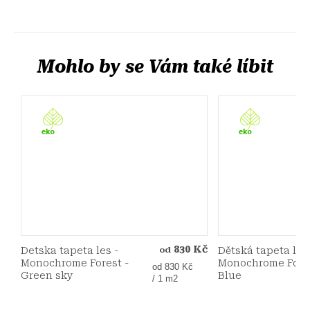
830 Kč
Detska tapeta les -
Dětská tapeta les
od
Monochrome Forest -
Monochrome Fore
Měrná
od 830 Kč
Green sky
Blue
cena:
/ 1 m2