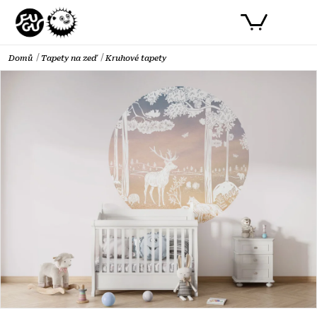
Přejít
PŘIHLÁSIT SE
NÁKUPNÍ
na
obsah
KOŠÍK
Domů
Tapety na zeď
Kruhové tapety