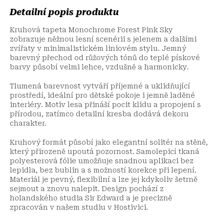
Detailní popis produktu
Kruhová tapeta Monochrome Forest Pink Sky
zobrazuje něžnou lesní scenérii s jelenem a dalšími
zvířaty v minimalistickém liniovém stylu. Jemný
barevný přechod od růžových tónů do teplé pískové
barvy působí velmi lehce, vzdušně a harmonicky.
Tlumená barevnost vytváří příjemné a uklidňující
prostředí, ideální pro dětské pokoje i jemně laděné
interiéry. Motiv lesa přináší pocit klidu a propojení s
přírodou, zatímco detailní kresba dodává dekoru
charakter.
Kruhový formát působí jako elegantní solitér na stěně,
který přirozeně upoutá pozornost. Samolepicí tkaná
polyesterová fólie umožňuje snadnou aplikaci bez
lepidla, bez bublin a s možností korekce při lepení.
Materiál je pevný, flexibilní a lze jej kdykoliv šetrně
sejmout a znovu nalepit. Design pochází z
holandského studia Sir Edward a je precizně
zpracován v našem studiu v Hostivici.