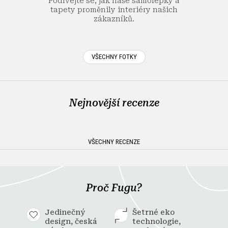
Podívejte se, jak naše samolepky a
tapety proměnily interiéry našich
zákazníků.
VŠECHNY FOTKY
Nejnovější recenze
VŠECHNY RECENZE
Proč Fugu?
Jedinečný
Šetrné eko
design, česká
technologie,