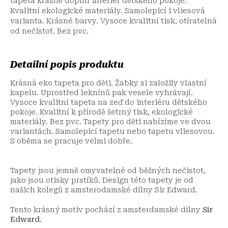
tapeta krásně doplní interiér dětského pokoje.
Kvalitní ekologické materiály. Samolepicí i vliesová
varianta. Krásné barvy. Vysoce kvalitní tisk, otíratelná
od nečistot. Bez pvc.
Detailní popis produktu
Krásná eko tapeta pro děti. Žabky si založily vlastní
kapelu. Uprostřed leknínů pak vesele vyhrávají.
Vysoce kvalitní tapeta na zeď do interiéru dětského
pokoje. Kvalitní k přírodě šetrný tisk, ekologické
materiály. Bez pvc. Tapety pro děti nabízíme ve dvou
variantách. Samolepicí tapetu nebo tapetu vliesovou.
S oběma se pracuje velmi dobře.
Tapety jsou jemně omyvatelné od běžných nečistot,
jako jsou otisky prstíků. Design této tapety je od
našich kolegů z amsterodamské dílny Sir Edward.
Tento krásný motiv pochází z amsterdamské dílny
Sir
Edward
.