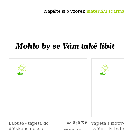
Napište si o vzorek
materiálu zdarma
830 Kč
Labutě - tapeta do
Tapeta s motivem
od
dětského pokoje
květin - Fabulous
Měrná