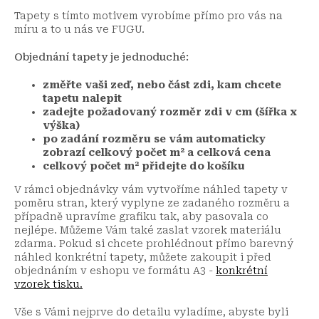
Tapety s tímto motivem vyrobíme přímo pro vás na
míru a to u nás ve FUGU.
Objednání tapety je jednoduché:
změřte vaši zeď, nebo část zdi, kam chcete
tapetu nalepit
zadejte požadovaný rozměr zdi v cm (šířka x
výška)
po zadání rozměru se vám automaticky
zobrazí celkový počet m² a celková cena
celkový počet m² přidejte do košíku
V rámci objednávky vám vytvoříme náhled tapety v
poměru stran, který vyplyne ze zadaného rozměru a
případně upravíme grafiku tak, aby pasovala co
nejlépe. Můžeme Vám také zaslat vzorek materiálu
zdarma. Pokud si chcete prohlédnout přímo barevný
náhled konkrétní tapety, můžete zakoupit i před
objednáním v eshopu ve formátu A3 -
konkrétní
vzorek tisku.
Vše s Vámi nejprve do detailu vyladíme, abyste byli