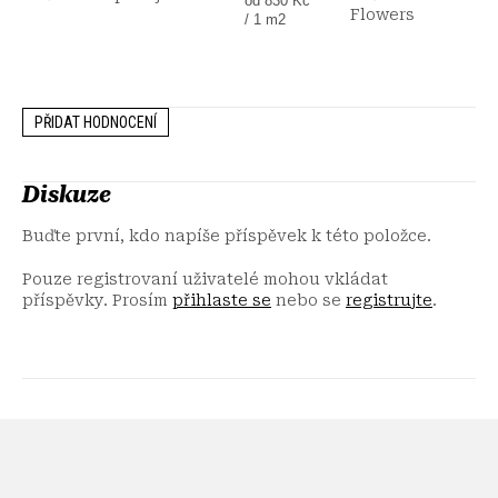
od 830 Kč
Flowers
cena:
/ 1 m2
PŘIDAT HODNOCENÍ
Diskuze
Buďte první, kdo napíše příspěvek k této položce.
Pouze registrovaní uživatelé mohou vkládat
příspěvky. Prosím
přihlaste se
nebo se
registrujte
.
Z
á
p