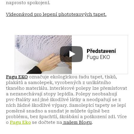
naprosto spokojeni.
Videonávod pro lepení phototexových tapet.
Fugu EKO
označuje ekologickou řadu tapet, tisků,
plakátů a samolepek, vyrobených z unikátního
tkaného materiálu. Interiérové polepy lze přemísťovat
a nezanechávají stopy lepidla. Polepy neobsahují
pvc-ftaláty ani jiné škodlivé látky a neodpařují se z
nich žádné škodlivé výpary. Samolepicí tapety se lepí
poměrně snadno a sundat je můžete úplně bez
problému, bez špachtlí, škrábání a poškození zdi.
Více
o
Fugu Eko
se dočtete na
našem Blogu
.