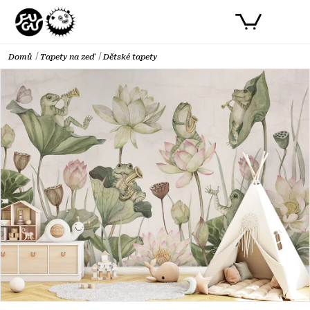
Přejít
NÁKUPNÍ
na
obsah
KOŠÍK
Domů
Tapety na zeď
Dětské tapety