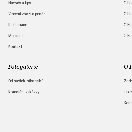
Návody a tipy
O Fu
Vrácení zboží a peněz
O Fu
Reklamace
O Fu
Můj účet
O Fu
Kontakt
Fotogalerie
O 
Od našich zákazníků
Zodp
Komerční zakázky
Hist
Kont