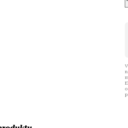
V
n
m
E
o
p