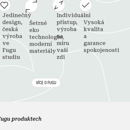
Jedinečný
Individuální
design,
přístup,
Vysoká
Šetrné
česká
výroba
kvalita
eko
výroba
na
a
technologie,
ve
míru
garance
moderní
Fugu
vaší
spokojenosti
materiály
studiu
zdi
VÍCE O FUGU
Fugu produktech