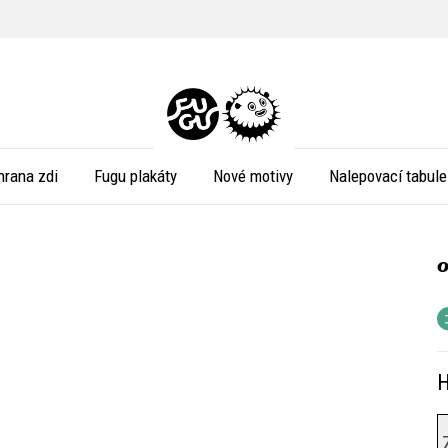
hrana zdi
Fugu plakáty
Nové motivy
Nalepovací tabule
H