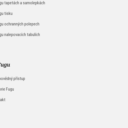
gu tapetách a samolepkách
gu tisku
gu ochranných polepech
gu nalepovacích tabulích
Fugu
ovědný přístup
orie Fugu
akt