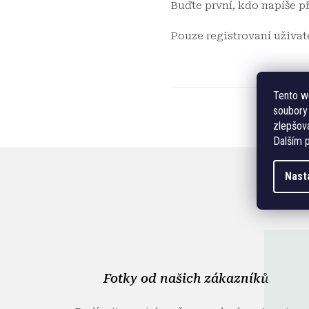
Buďte první, kdo napíše p
Pouze registrovaní uživa
Tento w
soubory 
zlepšová
Dalším p
Nast
Z
á
p
a
t
í
Fotky od našich zákazníků