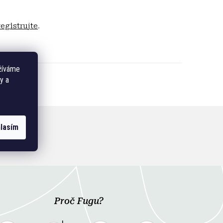
registrujte
.
žíváme
y a
lasím
Proč Fugu?