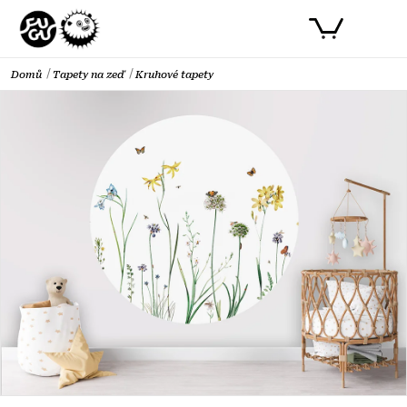
Přejít
PŘIHLÁSIT SE
NÁKUPNÍ
na
obsah
KOŠÍK
Domů
Tapety na zeď
Kruhové tapety