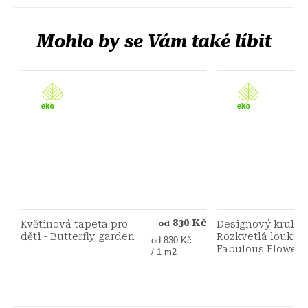
830 Kč
Květinová tapeta pro
Designový kruh
od
děti - Butterfly garden
Rozkvetlá louka –
Měrná
od 830 Kč
Fabulous Flowers
cena:
/ 1 m2