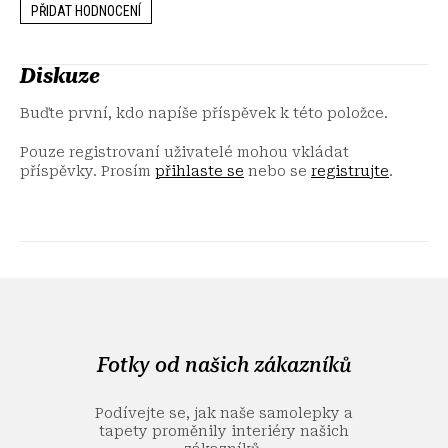
PŘIDAT HODNOCENÍ
Diskuze
Buďte první, kdo napíše příspěvek k této položce.
Pouze registrovaní uživatelé mohou vkládat
příspěvky. Prosím
přihlaste se
nebo se
registrujte
.
Z
á
p
a
Fotky od našich zákazníků
t
í
Podívejte se, jak naše samolepky a
tapety proměnily interiéry našich