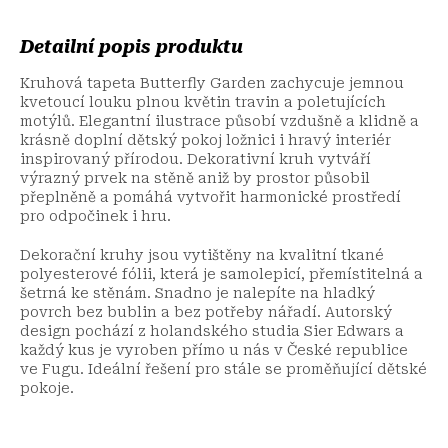
Detailní popis produktu
Kruhová tapeta Butterfly Garden zachycuje jemnou
kvetoucí louku plnou květin travin a poletujících
motýlů. Elegantní ilustrace působí vzdušně a klidně a
krásně doplní dětský pokoj ložnici i hravý interiér
inspirovaný přírodou. Dekorativní kruh vytváří
výrazný prvek na stěně aniž by prostor působil
přeplněně a pomáhá vytvořit harmonické prostředí
pro odpočinek i hru.
Dekorační kruhy jsou vytištěny na kvalitní tkané
polyesterové fólii, která je samolepicí, přemístitelná a
šetrná ke stěnám. Snadno je nalepíte na hladký
povrch bez bublin a bez potřeby nářadí. Autorský
design pochází z holandského studia Sier Edwars a
každý kus je vyroben přímo u nás v České republice
ve Fugu. Ideální řešení pro stále se proměňující dětské
pokoje.