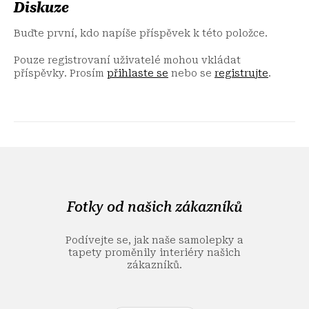
Diskuze
Buďte první, kdo napíše příspěvek k této položce.
Pouze registrovaní uživatelé mohou vkládat
příspěvky. Prosím
přihlaste se
nebo se
registrujte
.
Z
á
p
a
Fotky od našich zákazníků
t
í
Podívejte se, jak naše samolepky a
tapety proměnily interiéry našich
zákazníků.