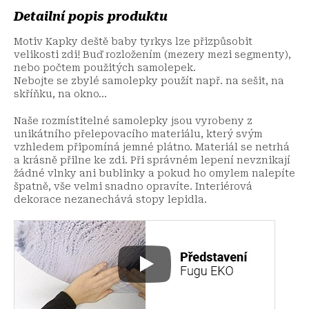
Detailní popis produktu
Motiv Kapky deště baby tyrkys lze přizpůsobit
velikosti zdi! Buď rozložením (mezery mezi segmenty),
nebo počtem použitých samolepek.
Nebojte se zbylé samolepky použít např. na sešit, na
skříňku, na okno...
Naše rozmístitelné samolepky jsou vyrobeny z
unikátního přelepovacího materiálu, který svým
vzhledem připomíná jemné plátno. Materiál se netrhá
a krásně přilne ke zdi. Při správném lepení nevznikají
žádné vlnky ani bublinky a pokud ho omylem nalepíte
špatně, vše velmi snadno opravíte. Interiérová
dekorace nezanechává stopy lepidla.