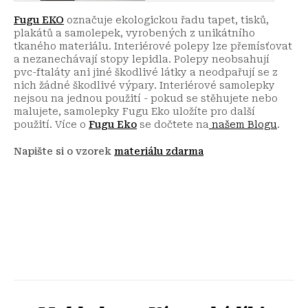
Fugu EKO
označuje ekologickou řadu tapet, tisků,
plakátů a samolepek, vyrobených z unikátního
tkaného materiálu. Interiérové polepy lze přemísťovat
a nezanechávají stopy lepidla. Polepy neobsahují
pvc-ftaláty ani jiné škodlivé látky a neodpařují se z
nich žádné škodlivé výpary. Interiérové samolepky
nejsou na jednou použití - pokud se stěhujete nebo
malujete, samolepky Fugu Eko uložíte pro další
použití.
Více o
Fugu Eko
se dočtete na
našem Blogu
.
Napište si o vzorek
materiálu zdarma