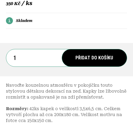
/ ks
350 Kč
Skladem
PŘIDAT DO KOŠÍKU
Navoďte kouzelnou atmosféru v pokojíčku touto
stylovou dětskou dekorací na zeď. Kapky lze libovolně
rozmístit a opakovaně je na zdi přemísťovat.
Rozměry:
42ks kapek o velikosti 3,5x6,5 cm. Celkem
vytvoří plochu až cca 200x180 cm. Velikost motivu na
fotce cca 150x150 cm.