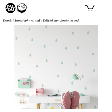
Přejít
PŘIHLÁSIT SE
NÁKUPNÍ
na
obsah
KOŠÍK
Domů
Samolepky na zeď
Dětské samolepky na zeď