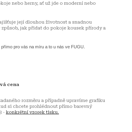
okoje nebo herny, ať už jde o moderní nebo
išťuje její dlouhou životnost a snadnou
ý způsob, jak přidat do pokoje kousek přírody a
 přímo pro vás na míru a to u nás ve FUGU.
ová cena
 zadaného rozměru a případně upravíme grafiku
kud si chcete prohlédnout přímo barevný
3 -
konkrétní vzorek tisku.