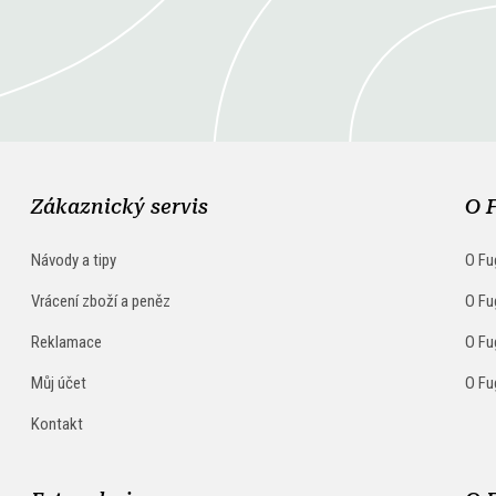
Zákaznický servis
O 
Návody a tipy
O Fu
Vrácení zboží a peněz
O Fu
Reklamace
O Fu
Můj účet
O Fu
Kontakt