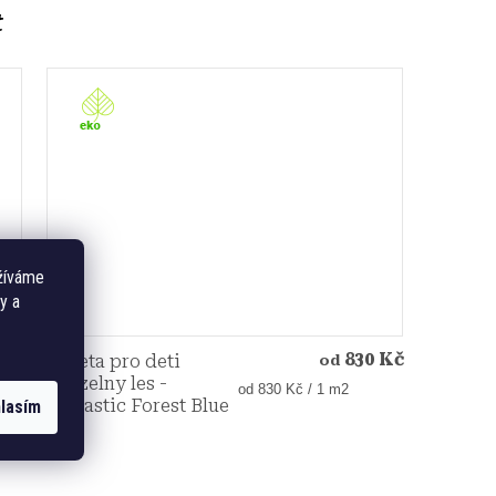
žíváme
y a
 Kč
830 Kč
Tapeta pro deti
od
kouzelny les -
Měrná
od 830 Kč / 1 m2
Fantastic Forest Blue
lasím
cena: