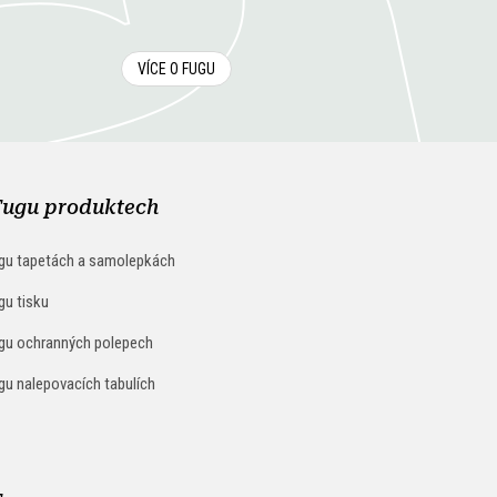
VÍCE O FUGU
Fugu produktech
gu tapetách a samolepkách
gu tisku
gu ochranných polepech
gu nalepovacích tabulích