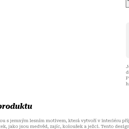
J
d
P
h
 produktu
ou s jemným lesním motivem, která vytvoří v interiéru př
ek, jako jsou medvěd, zajíc, koloušek a ježci. Tento desig