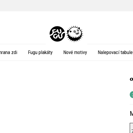
hrana zdi
Fugu plakáty
Nové motivy
Nalepovací tabule
M