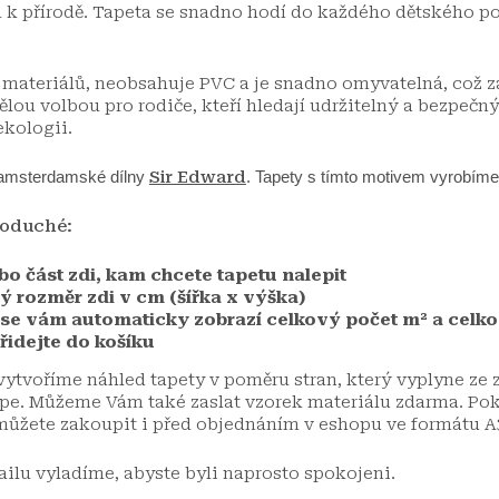
u k přírodě. Tapeta se snadno hodí do každého dětského p
ateriálů, neobsahuje PVC a je snadno omyvatelná, což zaj
ělou volbou pro rodiče, kteří hledají udržitelný a bezpečn
ekologii.
 amsterdamské dílny
Sir Edward
. Tapety s tímto motivem vyrobíme
noduché:
bo část zdi, kam chcete tapetu nalepit
 rozměr zdi v cm (šířka x výška)
se vám automaticky zobrazí celkový počet m² a celk
řidejte do košíku
ytvoříme náhled tapety v poměru stran, který vyplyne ze
lépe. Můžeme Vám také zaslat vzorek materiálu zdarma. Po
 můžete zakoupit i před objednáním v eshopu ve formátu A
ailu vyladíme, abyste byli naprosto spokojeni.