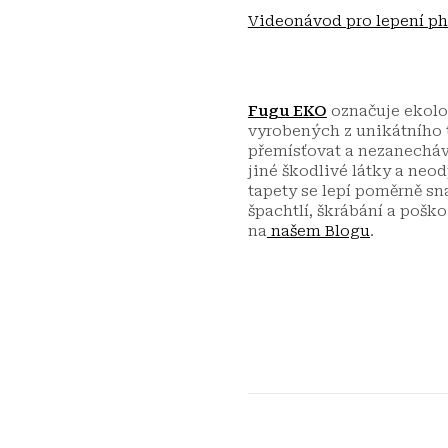
Videonávod pro lepení ph
Fugu EKO
označuje ekolog
vyrobených z unikátního t
přemísťovat a nezanecháva
jiné škodlivé látky a neo
tapety se lepí poměrně sn
špachtlí, škrábání a poško
na
našem Blogu
.