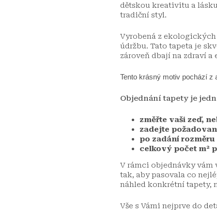
dětskou kreativitu a lásk
tradiční styl.
Vyrobená z ekologických m
údržbu. Tato tapeta je skv
zároveň dbají na zdraví a 
Tento krásný motiv pochází z
Objednání tapety je jed
změřte vaši zeď, ne
zadejte požadovaný
po zadání rozměru 
celkový počet m² p
V rámci objednávky vám v
tak, aby pasovala co nej
náhled konkrétní tapety,
Vše s Vámi nejprve do det