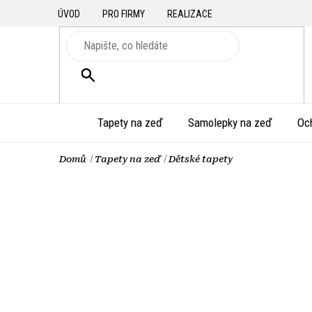
Přejít
ÚVOD
PRO FIRMY
REALIZACE
na
obsah
HLEDAT
Tapety na zeď
Samolepky na zeď
Oc
Domů
Tapety na zeď
Dětské tapety