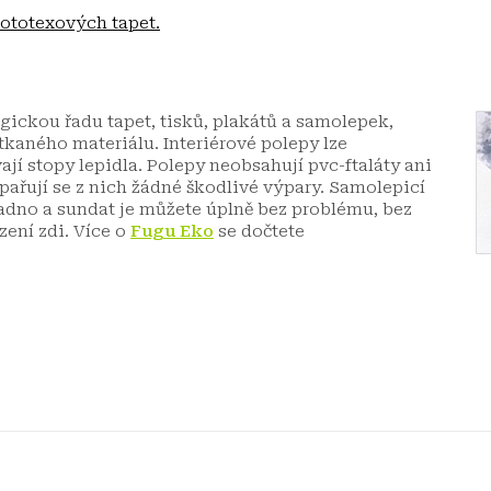
ototexových tapet.
ickou řadu tapet, tisků, plakátů a samolepek,
kaného materiálu. Interiérové polepy lze
jí stopy lepidla. Polepy neobsahují pvc-ftaláty ani
dpařují se z nich žádné škodlivé výpary. Samolepicí
adno a sundat je můžete úplně bez problému, bez
zení zdi.
Více o
Fugu Eko
se dočtete