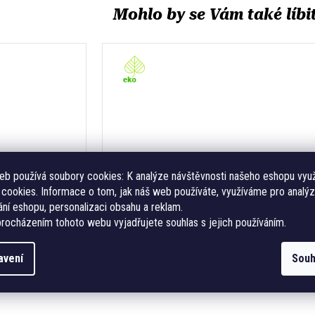
eb používá soubory cookies:
K analýze návštěvnosti našeho eshopu vyu
cookies. Informace o tom, jak náš web používáte, využíváme pro analýz
ní eshopu, personalizaci obsahu a reklam.
rocházením tohoto webu vyjadřujete souhlas s jejich používáním.
830 Kč
830
Tapeta srnky -
od
od
Dancing Deer Green
ná
Měrná
30 Kč / 1 m2
od 830 Kč / 1 m2
avení
Souh
:
cena: