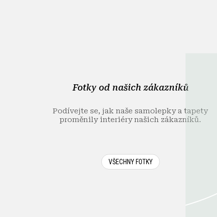
Z
á
p
a
t
í
Fotky od našich zákazníků
Podívejte se, jak naše samolepky a tapety
proměnily interiéry našich zákazníků.
VŠECHNY FOTKY