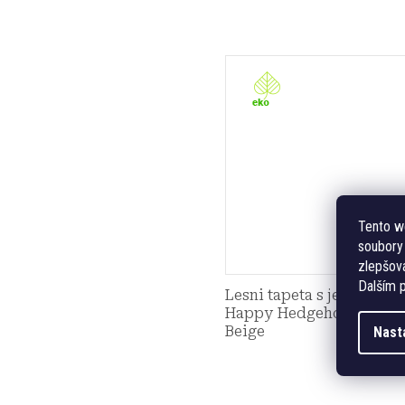
Tento w
soubory 
zlepšová
Dalším p
Lesni tapeta s jezky -
Happy Hedgehog
Měr
od 8
Beige
Nast
cena