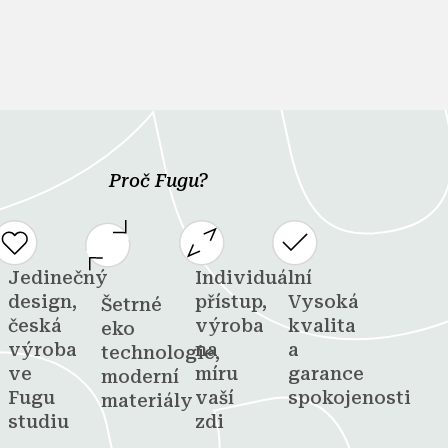
Proč Fugu?
Jedinečný
Individuální
design,
přístup,
Vysoká
Šetrné
česká
výroba
kvalita
eko
výroba
na
a
technologie,
ve
míru
garance
moderní
Fugu
vaší
spokojenosti
materiály
studiu
zdi