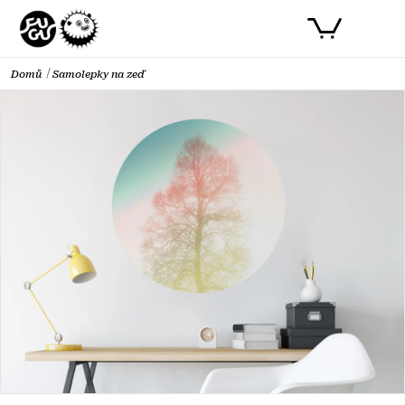
Přejít
PŘIHLÁSIT SE
NÁKUPNÍ
na
obsah
KOŠÍK
Domů
Samolepky na zeď