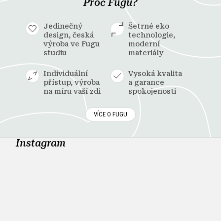
Proč Fugu?
Jedinečný
Šetrné eko
design, česká
technologie,
výroba ve Fugu
moderní
studiu
materiály
Individuální
Vysoká kvalita
přístup, výroba
a garance
na míru vaší zdi
spokojenosti
VÍCE O FUGU
Instagram