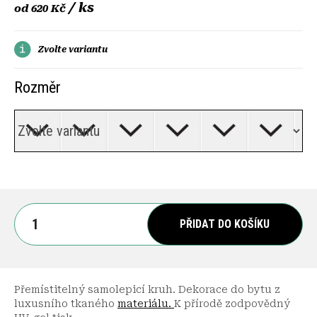
/ ks
od
620 Kč
Zvolte variantu
Rozměr
PŘIDAT DO KOŠÍKU
Přemístitelný samolepicí kruh. Dekorace do bytu z
luxusního tkaného
materiálu.
K přírodě zodpovědný