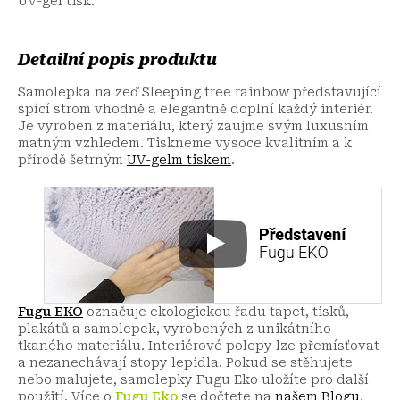
UV-gel tisk.
Detailní popis produktu
Samolepka na zeď Sleeping tree rainbow představující
spící strom vhodně a elegantně doplní každý interiér.
Je vyroben z materiálu, který zaujme svým luxusním
matným vzhledem. Tiskneme vysoce kvalitním a k
přírodě šetrným
UV-gelm tiskem
.
Fugu EKO
označuje ekologickou řadu tapet, tisků,
plakátů a samolepek, vyrobených z unikátního
tkaného materiálu. Interiérové polepy lze přemísťovat
a nezanechávají stopy lepidla. Pokud se stěhujete
nebo malujete, samolepky Fugu Eko uložíte pro další
použití.
Více o
Fugu Eko
se dočtete na
našem Blogu
.