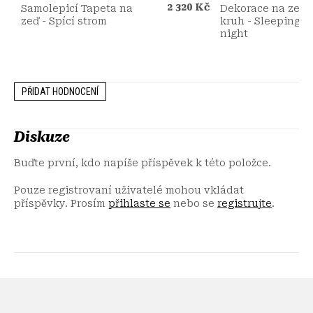
2 320 Kč
Samolepicí Tapeta na
Dekorace na zeď 
zeď - Spící strom
kruh - Sleeping tr
night
PŘIDAT HODNOCENÍ
Diskuze
Buďte první, kdo napíše příspěvek k této položce.
Pouze registrovaní uživatelé mohou vkládat
příspěvky. Prosím
přihlaste se
nebo se
registrujte
.
Z
á