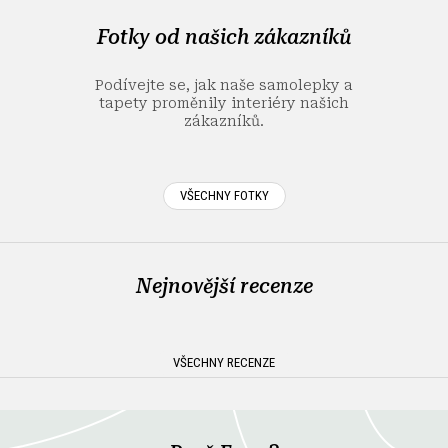
p
a
Fotky od našich zákazníků
t
í
Podívejte se, jak naše samolepky a
tapety proměnily interiéry našich
zákazníků.
VŠECHNY FOTKY
Nejnovější recenze
VŠECHNY RECENZE